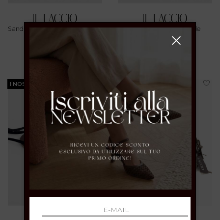
Sandalo Flat Infradito Gold Con
Sandalo Basso In Suede
Strass
Tabacco
36 37 38 39 40 41
39
€ 69.00
€ 109.00
I NOSTRI BESTSELLER
I NOSTRI BESTSELLER