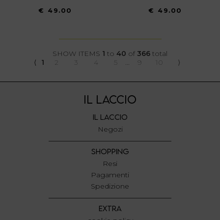
€ 49.00
€ 49.00
SHOW ITEMS
1
to
40
of
366
total
⟨
1
2
3
4
5
...
9
10
⟩
IL LACCIO
IL LACCIO
Negozi
SHOPPING
Resi
Pagamenti
Spedizione
EXTRA