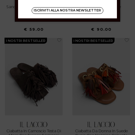
Sandali Alla Schiava In Velluto
Borsa Con Borchiette
ISCRIVITI ALLA NOSTRA NEWSLETTER
Nero
36 37 38 39 40 41
UNI
€ 59.00
€ 90.00
I NOSTRI BESTSELLER
I NOSTRI BESTSELLER
Ciabatta In Camoscio Testa Di
Ciabatta Da Donna In Suede