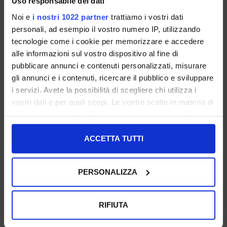
Uso responsabile dei dati
Noi e
i nostri 1022 partner
trattiamo i vostri dati
personali, ad esempio il vostro numero IP, utilizzando
tecnologie come i cookie per memorizzare e accedere
alle informazioni sul vostro dispositivo al fine di
pubblicare annunci e contenuti personalizzati, misurare
gli annunci e i contenuti, ricercare il pubblico e sviluppare
i servizi. Avete la possibilità di scegliere chi utilizza i
vostri dati e per quali scopi. Le vostre scelte in materia di
Sandalo In Camoscio Nero Con
Sandalo In Pelle Oro Con
privacy sono applicabili solo su questa proprietà digitale
Tacco Basso
Dettagli Effetto Pitonato
in cui avete effettuato le vostre scelte. È possibile
35 36 37 38 39 40 41
36 37 38 39 40 41
modificare o revocare il proprio consenso in qualsiasi
ACCETTA TUTTI
€ 89.00
€ 89.00
momento dalla Dichiarazione sui cookie o facendo clic
sull'icona di attivazione della privacy.
I NOSTRI BESTSELLER
PROMOZIONI
PERSONALIZZA
Con il tuo consenso, vorremmo anche:
raccogliere informazioni sulla tua posizione
RIFIUTA
geografica, con un'approssimazione di qualche
metro,