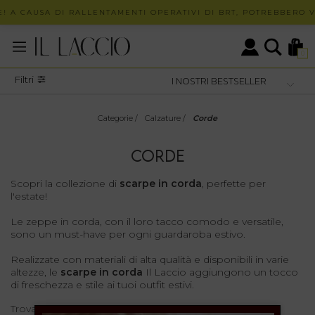
 A CAUSA DI RALLENTAMENTI OPERATIVI DI BRT, POTREBBERO VE
0
Filtri
Categorie
/
Calzature
/
Corde
CORDE
Scopri la collezione di
scarpe in corda
, perfette per
l'estate!
Le zeppe in corda, con il loro tacco comodo e versatile,
sono un must-have per ogni guardaroba estivo.
Realizzate con materiali di alta qualità e disponibili in varie
altezze, le
scarpe in corda
Il Laccio aggiungono un tocco
di freschezza e stile ai tuoi outfit estivi.
Trova il modello perfetto per te nella nostra collezione.