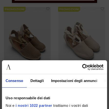
€ 41.40
€ 41.40
PROMOZIONI
PROMOZIONI
gaimo
Consenso
Dettagli
Impostazioni degli annunci
In
Espadrillas Donna Beige Con
Espadrillas Donna Sabbia Con
Lacci Alla Caviglia
Lacci Alla Caviglia
36 37 38 39 40
36 37 38 39 40 41 42
Uso responsabile dei dati
€ 69.00
-40%
€ 69.00
-40%
€ 41.40
€ 41.40
Noi e
i nostri 1022 partner
trattiamo i vostri dati