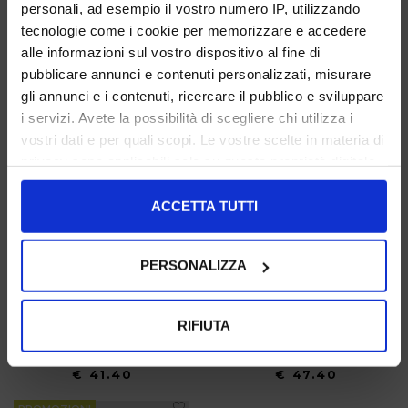
personali, ad esempio il vostro numero IP, utilizzando
PROMOZIONI
PROMOZIONI
tecnologie come i cookie per memorizzare e accedere
alle informazioni sul vostro dispositivo al fine di
pubblicare annunci e contenuti personalizzati, misurare
gli annunci e i contenuti, ricercare il pubblico e sviluppare
i servizi. Avete la possibilità di scegliere chi utilizza i
vostri dati e per quali scopi. Le vostre scelte in materia di
privacy sono applicabili solo su questa proprietà digitale
in cui avete effettuato le vostre scelte. È possibile
modificare o revocare il proprio consenso in qualsiasi
ACCETTA TUTTI
momento dalla Dichiarazione sui cookie o facendo clic
sull'icona di attivazione della privacy.
PERSONALIZZA
Espadrillas Donna Cuoio Con
Espadrillas Donna Grigio Chiaro
Con il tuo consenso, vorremmo anche:
Zeppa In Corda
Con Zeppa In Corda
raccogliere informazioni sulla tua posizione
RIFIUTA
37 38 39 40 41
36 37 38 39 40
geografica, con un'approssimazione di qualche
€ 69.00
-40%
€ 79.00
-40%
metro,
€ 41.40
€ 47.40
Identificare il tuo dispositivo, scansionandolo
attivamente alla ricerca di caratteristiche specifiche