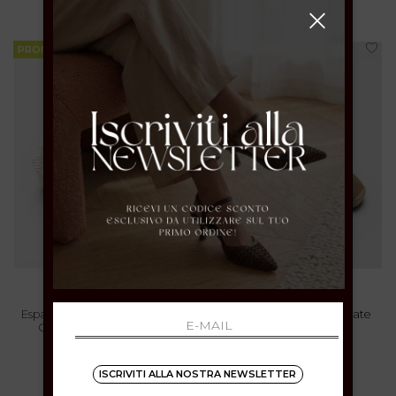
PROMOZIONI
PROMOZIONI
gaimo
Espadrillas Donna Color Nero
Ballerine Donna Intrecciate
Con Lacci Alla Caviglia
Marroni
36 37 38 39 40 41
37 38 39 40 41
ISCRIVITI ALLA NOSTRA NEWSLETTER
€ 69.00
-40%
€ 69.00
-40%