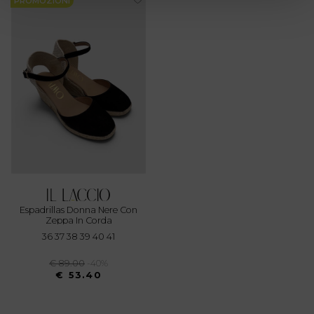
PROMOZIONI
(impronte digitali).
Approfondisci come vengono elaborati i tuoi dati personali
e imposta le tue preferenze nella
sezione dettagli
. Puoi
modificare o ritirare il tuo consenso in qualsiasi momento
dalla Dichiarazione sui cookie.
Utilizziamo i cookie per personalizzare contenuti ed
annunci, per fornire funzionalità dei social media e per
analizzare il nostro traffico. Condividiamo inoltre
informazioni sul modo in cui utilizza il nostro sito con i
nostri partner che si occupano di analisi dei dati web,
pubblicità e social media, i quali potrebbero combinarle
Espadrillas Donna Nere Con
con altre informazioni che ha fornito loro o che hanno
Zeppa In Corda
raccolto dal suo utilizzo dei loro servizi.
36 37 38 39 40 41
€ 89.00
-40%
€ 53.40