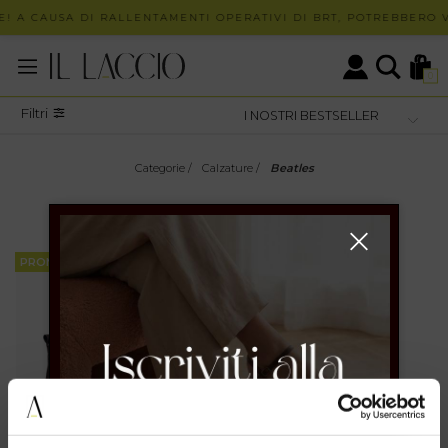
! A CAUSA DI RALLENTAMENTI OPERATIVI DI BRT, POTREBBERO V
0
Filtri
Categorie
/
Calzature
/
Beatles
BEATLES
PROMOZIONI