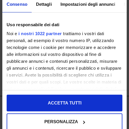
Consenso
Dettagli
Impostazioni degli annunci
In
Uso responsabile dei dati
Beatles Con Elastici
Noi e
i nostri 1022 partner
trattiamo i vostri dati
personali, ad esempio il vostro numero IP, utilizzando
36 37 38 39 41
tecnologie come i cookie per memorizzare e accedere
alle informazioni sul vostro dispositivo al fine di
€ 99.00
-41.2%
ISCRIVITI ALLA NOSTRA NEWSLETTER
€ 58.21
pubblicare annunci e contenuti personalizzati, misurare
gli annunci e i contenuti, ricercare il pubblico e sviluppare
i servizi. Avete la possibilità di scegliere chi utilizza i
vostri dati e per quali scopi. Le vostre scelte in materia di
SHOW ITEMS
1
to
1
of
1
total
privacy sono applicabili solo su questa proprietà digitale
in cui avete effettuato le vostre scelte. È possibile
modificare o revocare il proprio consenso in qualsiasi
ACCETTA TUTTI
IL LACCIO
momento dalla Dichiarazione sui cookie o facendo clic
IL LACCIO
sull'icona di attivazione della privacy.
PERSONALIZZA
Negozi