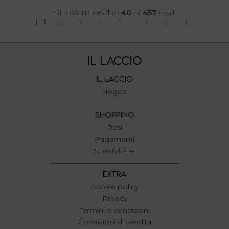
SHOW ITEMS
1
to
40
of
457
total
⟨
1
2
3
4
5
...
11
12
⟩
IL LACCIO
IL LACCIO
Negozi
SHOPPING
Resi
Pagamenti
Spedizione
EXTRA
cookie policy
Privacy
Termini e condizioni
Condizioni di vendita