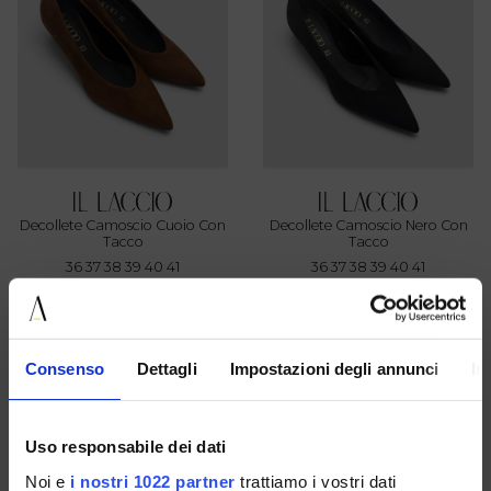
Decollete Camoscio Cuoio Con
Decollete Camoscio Nero Con
Tacco
Tacco
36 37 38 39 40 41
36 37 38 39 40 41
€ 119.00
€ 119.00
Consenso
Dettagli
Impostazioni degli annunci
In
Uso responsabile dei dati
Noi e
i nostri 1022 partner
trattiamo i vostri dati