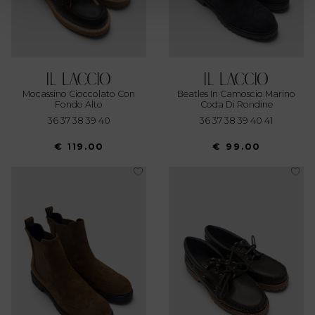
attivamente alla ricerca di caratteristiche specifiche
(impronte digitali).
Approfondisci come vengono elaborati i tuoi dati personali
e imposta le tue preferenze nella
sezione dettagli
. Puoi
modificare o ritirare il tuo consenso in qualsiasi momento
dalla Dichiarazione sui cookie.
Mocassino Cioccolato Con
Beatles In Camoscio Marino
Fondo Alto
Coda Di Rondine
36 37 38 39 40
36 37 38 39 40 41
Utilizziamo i cookie per personalizzare contenuti ed
annunci, per fornire funzionalità dei social media e per
€ 119.00
€ 99.00
analizzare il nostro traffico. Condividiamo inoltre
informazioni sul modo in cui utilizza il nostro sito con i
nostri partner che si occupano di analisi dei dati web,
pubblicità e social media, i quali potrebbero combinarle
con altre informazioni che ha fornito loro o che hanno
raccolto dal suo utilizzo dei loro servizi.