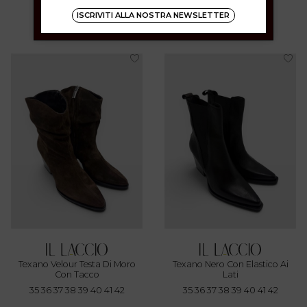
36 37 38 39 40 41
36 37 38 39 40 41 42
ISCRIVITI ALLA NOSTRA NEWSLETTER
€ 129.00
€ 139.00
Texano Velour Testa Di Moro
Texano Nero Con Elastico Ai
Con Tacco
Lati
35 36 37 38 39 40 41 42
35 36 37 38 39 40 41 42