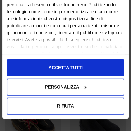
personali, ad esempio il vostro numero IP, utilizzando
tecnologie come i cookie per memorizzare e accedere
alle informazioni sul vostro dispositivo al fine di
pubblicare annunci e contenuti personalizzati, misurare
gli annunci e i contenuti, ricercare il pubblico e sviluppare
i servizi. Avete la possibilità di scegliere chi utilizza i
vostri dati e per quali scopi. Le vostre scelte in materia di
Decollete A Punta In Camoscio
Decollete A Punta Camoscio
privacy sono applicabili solo su questa proprietà digitale
Nero
Cuoio
in cui avete effettuato le vostre scelte. È possibile
36 37 38 39 40 41
36 37 38 39 40 41
modificare o revocare il proprio consenso in qualsiasi
ACCETTA TUTTI
€ 119.00
€ 119.00
momento dalla Dichiarazione sui cookie o facendo clic
sull'icona di attivazione della privacy.
PERSONALIZZA
Con il tuo consenso, vorremmo anche:
raccogliere informazioni sulla tua posizione
RIFIUTA
geografica, con un'approssimazione di qualche
metro,
Identificare il tuo dispositivo, scansionandolo