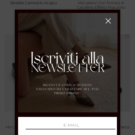
Beatles Camoscio Acajou
Mocassino Con Tomaia In
Cavallino Effetto Maculato
36 37 38 39 40 41
36 37 38 39 40 41
€ 119.00
€ 129.00
mormora
Mocassino Con Tomaia In Pelle
Texano In Pelle Nera Con Tacco
Effetto Anguilla