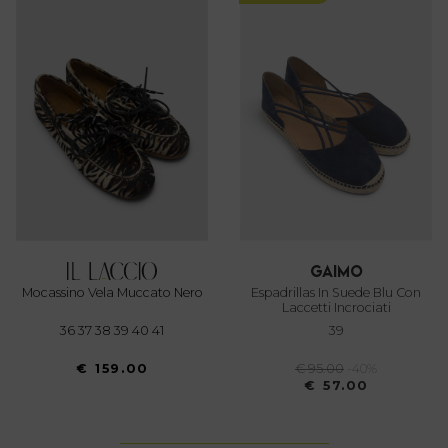
gaimo
Mocassino Vela Muccato Nero
Espadrillas In Suede Blu Con
Laccetti Incrociati
36 37 38 39 40 41
39
€ 159.00
€ 95.00
-40%
€ 57.00