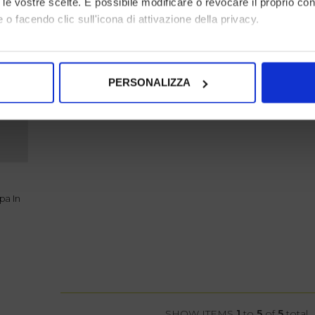
to le vostre scelte. È possibile modificare o revocare il proprio 
 o facendo clic sull'icona di attivazione della privacy.
ISCRIVITI ALLA NOSTRA NEWSLETTER
mo anche:
oni sulla tua posizione geografica, con un'approssimazione di qu
PERSONALIZZA
spositivo, scansionandolo attivamente alla ricerca di caratteristich
aborati i tuoi dati personali e imposta le tue preferenze nella
s
consenso in qualsiasi momento dalla Dichiarazione sui cookie.
nalizzare contenuti ed annunci, per fornire funzionalità dei socia
inoltre informazioni sul modo in cui utilizza il nostro sito con i 
icità e social media, i quali potrebbero combinarle con altre inform
lizzo dei loro servizi.
SHOW ITEMS
1
to
5
of
5
total