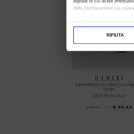
digitale in cui avete effettua
dalla Dichiarazione sui cookie
Con il tuo consenso, vorrem
raccogliere informazi
RIFIUTA
Identificare il tuo di
digitali).
Approfondisci come vengono el
modificare o ritirare il tuo 
Utilizziamo i cookie per perso
nostro traffico. Condividiamo 
Espadrillas Donna Nere Con Zeppa In
di analisi dei dati web, pubbl
Corda
36 37 38 39 40 41
che hanno raccolto dal suo uti
€ 89.00
-40%
€ 53.40