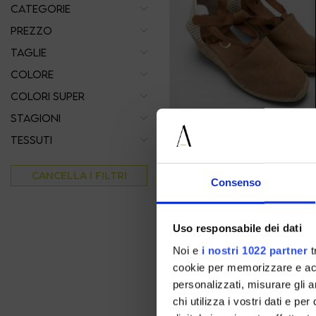
CATEGORIE
PREZZO
TAGLIE
COLORE
COLORI SUPER
STAGIONI
TESSUTI
Ballerine Donna Intrecciate Ma
CANCELLA I FILTRI
Consenso
37 38 39 40 41
€ 69.00
-40%
€ 41.40
Uso responsabile dei dati
Noi e
i nostri 1022 partner
t
PROMOZIONI
cookie per memorizzare e acce
personalizzati, misurare gli an
chi utilizza i vostri dati e pe