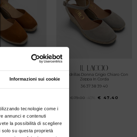
Espadrillas Donna Grigio Chiaro Con
Informazioni sui cookie
Corda
Zeppa In Corda
7 38 39 40 41
36 37 38 39 40
-40%
€ 41.40
€ 79.00
-40%
€ 47.40
utilizzando tecnologie come i
re annunci e contenuti
vete la possibilità di scegliere
li solo su questa proprietà