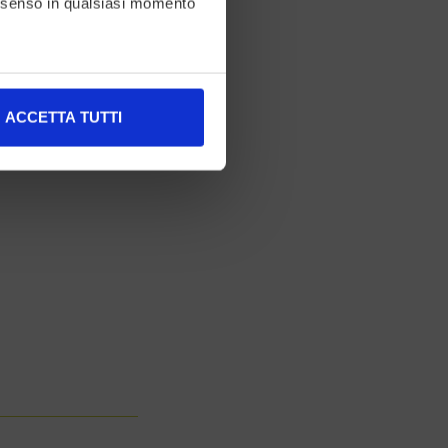
consenso in qualsiasi momento
alche metro,
ACCETTA TUTTI
e specifiche (impronte
ezione dettagli
. Puoi
l media e per analizzare il
nostri partner che si occupano
azioni che ha fornito loro o