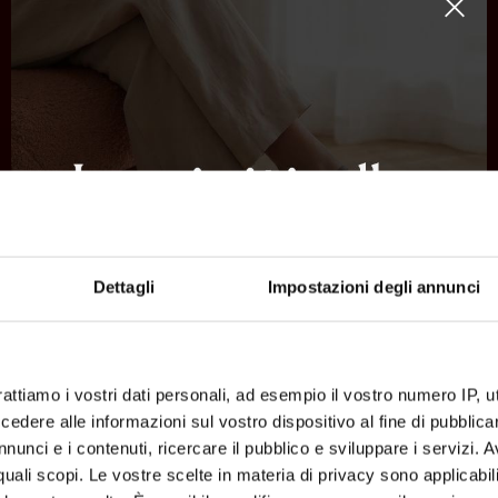
rroni
Espadrillas Donna Beige Con Lacci Alla
Espadrillas Donna Cuoio Con Zeppa In
Dettagli
Impostazioni degli annunci
Caviglia
37 38 39 40
3
€ 69.00
-40%
€ 41.40
€ 69.00
rattiamo i vostri dati personali, ad esempio il vostro numero IP, 
dere alle informazioni sul vostro dispositivo al fine di pubblica
nunci e i contenuti, ricercare il pubblico e sviluppare i servizi. A
r quali scopi. Le vostre scelte in materia di privacy sono applicabi