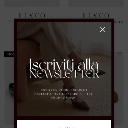
Ballerina In Suede Rosa Con
Ballerina Mary Jane Con Strass
Punta Arrotondata
Gold
37 39 40
37
€ 79.00
€ 119.00
I NOSTRI BESTSELLER
PROMOZIONI