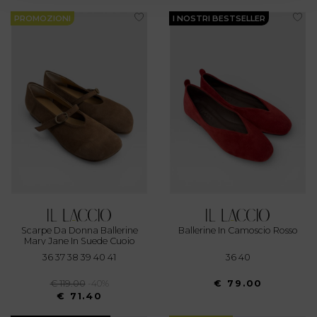
Approfondisci come vengono elaborati i tuoi dati personali
PROMOZIONI
I NOSTRI BESTSELLER
e imposta le tue preferenze nella
sezione dettagli
. Puoi
modificare o ritirare il tuo consenso in qualsiasi momento
dalla Dichiarazione sui cookie.
Utilizziamo i cookie per personalizzare contenuti ed
annunci, per fornire funzionalità dei social media e per
analizzare il nostro traffico. Condividiamo inoltre
informazioni sul modo in cui utilizza il nostro sito con i
nostri partner che si occupano di analisi dei dati web,
pubblicità e social media, i quali potrebbero combinarle
con altre informazioni che ha fornito loro o che hanno
raccolto dal suo utilizzo dei loro servizi.
Scarpe Da Donna Ballerine
Ballerine In Camoscio Rosso
Mary Jane In Suede Cuoio
36 37 38 39 40 41
36 40
€ 119.00
-40%
€ 79.00
€ 71.40