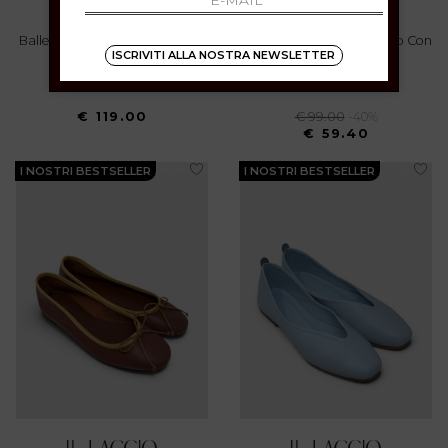
Ballerina Mary Jane Con Strass
Ballerine In Suede Sughero Con
ISCRIVITI ALLA NOSTRA NEWSLETTER
Nero
Laccetto
36 37
36 37 41
€ 119.00
€ 99.00
-40%
€ 59.40
I NOSTRI BESTSELLER
I NOSTRI BESTSELLER