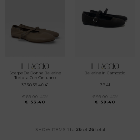
Scarpe Da Donna Ballerine
Ballerina In Camoscio
Tortora Con Cinturino
37 38 39 40 41
38 41
€ 89.00
-40%
€ 99.00
-40%
€ 53.40
€ 59.40
SHOW ITEMS
1
to
26
of
26
total