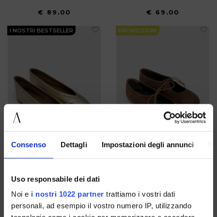
€ 89.00
€ 69.00
I NOSTRI BESTSELLER
PROMOZIONI
Consenso
Dettagli
Impostazioni degli annunci
In
Ballerine Donna Oro In Pelle
Ballerine In Suede Con Laccetto
Uso responsabile dei dati
Laminata
Da Donna
Noi e
i nostri 1022 partner
trattiamo i vostri dati
39
36
personali, ad esempio il vostro numero IP, utilizzando
€ 69.00
€ 99.00
-40%