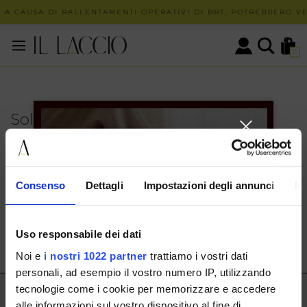
 A CAUSA DI RALLENTAMENTI OPERATIVI DI BRT, POTREBBERO VER
0
Solo in negozio
PUOI TROVARE QUESTO ARTICOLO SOLO PRESSO I
NOSTRI PUNTI VENDITA:
INFO CONTATTI
Consenso
Dettagli
Impostazioni degli annunci
In
HERMAX S.R.L.
Via Cassala 20 25126 Brescia
Uso responsabile dei dati
customerservice@illaccio.it
Noi e
i nostri 1022 partner
trattiamo i vostri dati
+393291008001
personali, ad esempio il vostro numero IP, utilizzando
tecnologie come i cookie per memorizzare e accedere
IL LACCIO
alle informazioni sul vostro dispositivo al fine di