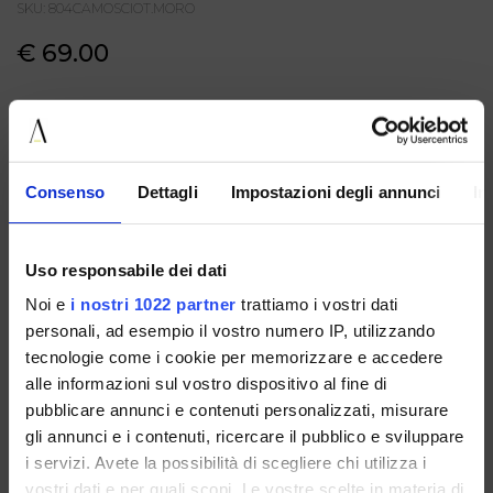
SKU: 804CAMOSCIOT.MORO
€ 69.00
COLORE: T.MORO
GUIDA ALLE TAGLIE
TAGLIA
Consenso
Dettagli
Impostazioni degli annunci
In
AGGIUNGI AL CARRELLO
Uso responsabile dei dati
DESCRIZIONE
Noi e
i nostri 1022 partner
trattiamo i vostri dati
Ciabatta da donna in camoscio color testa di moro,
caratterizzata da una fascia ampia impreziosita da frange e
personali, ad esempio il vostro numero IP, utilizzando
intrecci tono su tono che donano al modello un carattere
tecnologie come i cookie per memorizzare e accedere
deciso e ricercato. Realizzata interamente in vera pelle, con
alle informazioni sul vostro dispositivo al fine di
tomaia, soletta e suola in pelle. La calzata è regolare e la
linea bassa assicura comfort e praticità, mentre la silhouette
pubblicare annunci e contenuti personalizzati, misurare
essenziale la rende perfetta da indossare con naturalezza
gli annunci e i contenuti, ricercare il pubblico e sviluppare
per tutta la giornata. Un modello dal gusto boho e
i servizi. Avete la possibilità di scegliere chi utilizza i
femminile, ideale per completare look estivi con denim,
abiti leggeri o pantaloni morbidi.
vostri dati e per quali scopi. Le vostre scelte in materia di