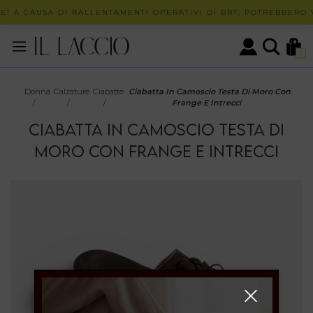
E! A CAUSA DI RALLENTAMENTI OPERATIVI DI BRT, POTREBBERO V
0
Donna
Calzature
Ciabatte
Ciabatta In Camoscio Testa Di Moro Con
/
/
/
Frange E Intrecci
CIABATTA IN CAMOSCIO TESTA DI
MORO CON FRANGE E INTRECCI