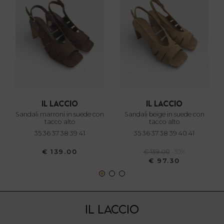
e imposta le tue preferenze nella
sezione dettagli
. Puoi
modificare o ritirare il tuo consenso in qualsiasi momento
dalla Dichiarazione sui cookie.
Utilizziamo i cookie per personalizzare contenuti ed
annunci, per fornire funzionalità dei social media e per
analizzare il nostro traffico. Condividiamo inoltre
informazioni sul modo in cui utilizza il nostro sito con i
nostri partner che si occupano di analisi dei dati web,
il laccio
il laccio
pubblicità e social media, i quali potrebbero combinarle
sandali marroni in suede con
sandali beige in suede con
con altre informazioni che ha fornito loro o che hanno
tacco alto
tacco alto
35 36 37 38 39 41
35 36 37 38 39 40 41
raccolto dal suo utilizzo dei loro servizi.
€ 139.00
€ 139.00
-30%
€ 97.30
IL LACCIO