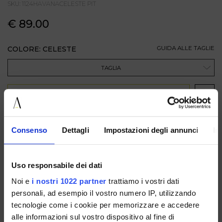
SKU: 1124HAVANACELESTE PIT
€ 89.00
COLORE: CELESTE
GUIDA ALLE TAGLIE
TAGLIA
AGGIUNGI AL CARRELLO
DESCRIZIONE
Consenso
Dettagli
Impostazioni degli annunci
In
Sandalo da donna con stampa effetto pitonato azzurro,
caratterizzato da listini sottili intrecciati sul davanti che
avvolgono il piede con un effetto femminile e ricercato. La
Uso responsabile dei dati
calzata è regolare il tacco basso di 3,5 cm dona slancio
mantenendo comfort e praticità. Soletta interna realizzata in
Noi e
i nostri 1022 partner
trattiamo i vostri dati
vera pelle. Un modello dal gusto elegante e
contemporaneo, ideale per completare look estivi con abiti
personali, ad esempio il vostro numero IP, utilizzando
leggeri, pantaloni morbidi o denim.
tecnologie come i cookie per memorizzare e accedere
alle informazioni sul vostro dispositivo al fine di