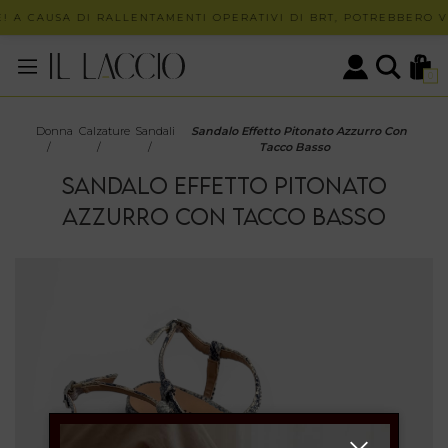
! A CAUSA DI RALLENTAMENTI OPERATIVI DI BRT, POTREBBERO VE
0
Donna
Calzature
Sandali
Sandalo Effetto Pitonato Azzurro Con
/
/
/
Tacco Basso
SANDALO EFFETTO PITONATO
AZZURRO CON TACCO BASSO