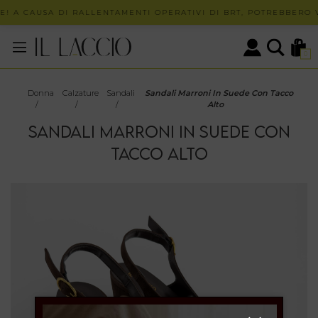
! A CAUSA DI RALLENTAMENTI OPERATIVI DI BRT, POTREBBERO VE
0
Donna
Calzature
Sandali
Sandali Marroni In Suede Con Tacco
/
/
/
Alto
SANDALI MARRONI IN SUEDE CON
TACCO ALTO