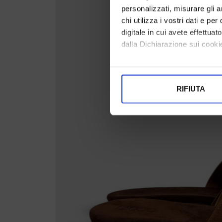
personalizzati, misurare gli an
chi utilizza i vostri dati e pe
digitale in cui avete effettua
dalla Dichiarazione sui cookie
Con il tuo consenso, vorrem
raccogliere informazi
RIFIUTA
Identificare il tuo di
digitali).
Approfondisci come vengono el
modificare o ritirare il tuo 
Utilizziamo i cookie per perso
nostro traffico. Condividiamo 
di analisi dei dati web, pubbl
che hanno raccolto dal suo uti