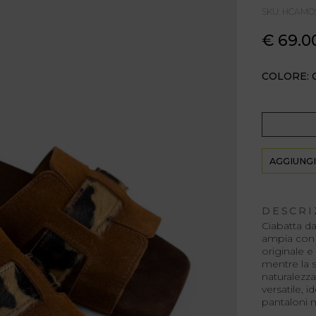
SKU: HCAMO
€ 69.0
COLORE:
AGGIUNGI
DESCRI
Ciabatta da
ampia con 
originale e
mentre la s
naturalezza
versatile, 
pantaloni 