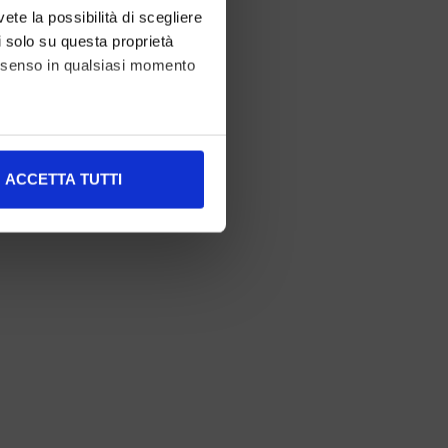
vete la possibilità di scegliere
li solo su questa proprietà
consenso in qualsiasi momento
alche metro,
ACCETTA TUTTI
e specifiche (impronte
ezione dettagli
. Puoi
l media e per analizzare il
nostri partner che si occupano
azioni che ha fornito loro o