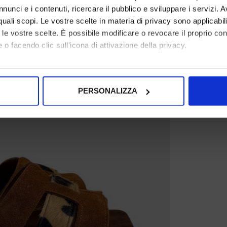
nunci e i contenuti, ricercare il pubblico e sviluppare i servizi. A
r quali scopi. Le vostre scelte in materia di privacy sono applicabi
to le vostre scelte. È possibile modificare o revocare il proprio 
 o facendo clic sull'icona di attivazione della privacy.
mo anche:
oni sulla tua posizione geografica, con un'approssimazione di qu
PERSONALIZZA
spositivo, scansionandolo attivamente alla ricerca di caratteristich
aborati i tuoi dati personali e imposta le tue preferenze nella
s
consenso in qualsiasi momento dalla Dichiarazione sui cookie.
nalizzare contenuti ed annunci, per fornire funzionalità dei socia
inoltre informazioni sul modo in cui utilizza il nostro sito con i 
icità e social media, i quali potrebbero combinarle con altre inform
lizzo dei loro servizi.