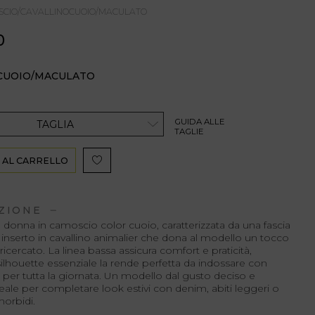
SCIO/CAVALLINOCUOIO/MACULATO
0
 CUOIO/MACULATO
GUIDA ALLE
TAGLIA
TAGLIE
 AL CARRELLO
ZIONE
 donna in camoscio color cuoio, caratterizzata da una fascia
inserto in cavallino animalier che dona al modello un tocco
 ricercato. La linea bassa assicura comfort e praticità,
ilhouette essenziale la rende perfetta da indossare con
 per tutta la giornata. Un modello dal gusto deciso e
ideale per completare look estivi con denim, abiti leggeri o
morbidi.