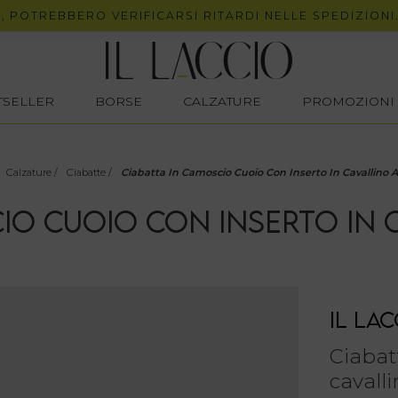
REBBERO VERIFICARSI RITARDI NELLE SPEDIZIONI.
STSELLER
BORSE
CALZATURE
PROMOZIONI
Calzature
/
Ciabatte
/
Ciabatta In Camoscio Cuoio Con Inserto In Cavallino 
IO CUOIO CON INSERTO IN 
IL LAC
Ciabat
cavall