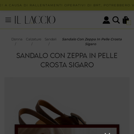
 A CAUSA DI RALLENTAMENTI OPERATIVI DI BRT, POTREBBERO VE
0
Donna
Calzature
Sandali
Sandalo Con Zeppa In Pelle Crosta
/
/
/
Sigaro
SANDALO CON ZEPPA IN PELLE
CROSTA SIGARO