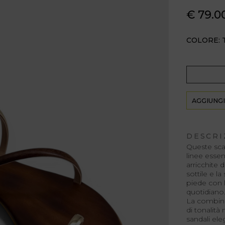
€ 79.0
COLORE: 
AGGIUNGI
DESCRI
Queste sca
linee essenz
arricchite d
sottile e la
piede con 
quotidiano.
La combin
di tonalità
sandali ele