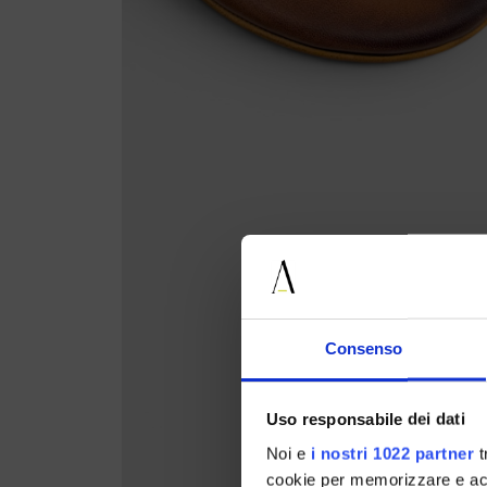
Consenso
Uso responsabile dei dati
Noi e
i nostri 1022 partner
t
cookie per memorizzare e acce