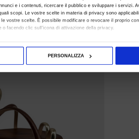
nunci e i contenuti, ricercare il pubblico e sviluppare i servizi. A
r quali scopi. Le vostre scelte in materia di privacy sono applicabi
to le vostre scelte. È possibile modificare o revocare il proprio 
 o facendo clic sull'icona di attivazione della privacy.
mo anche:
oni sulla tua posizione geografica, con un'approssimazione di qu
PERSONALIZZA
spositivo, scansionandolo attivamente alla ricerca di caratteristich
aborati i tuoi dati personali e imposta le tue preferenze nella
s
consenso in qualsiasi momento dalla Dichiarazione sui cookie.
nalizzare contenuti ed annunci, per fornire funzionalità dei socia
inoltre informazioni sul modo in cui utilizza il nostro sito con i 
icità e social media, i quali potrebbero combinarle con altre inform
lizzo dei loro servizi.