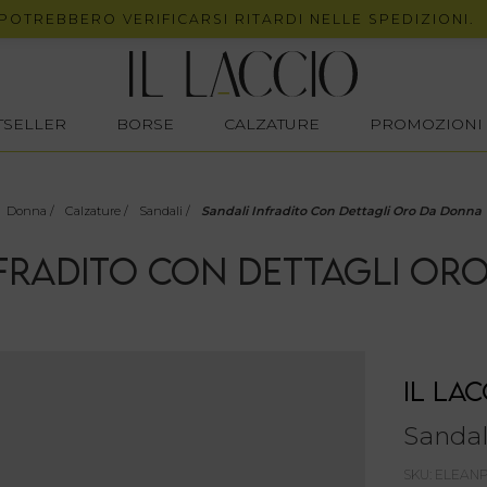
EBBERO VERIFICARSI RITARDI NELLE SPEDIZIONI.
STSELLER
BORSE
CALZATURE
PROMOZIONI
Donna
/
Calzature
/
Sandali
/
Sandali Infradito Con Dettagli Oro Da Donna
NFRADITO CON DETTAGLI OR
IL LAC
Sandal
SKU: ELEAN