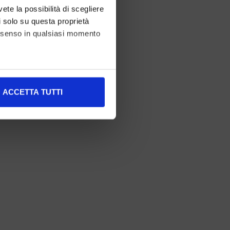
vete la possibilità di scegliere
li solo su questa proprietà
consenso in qualsiasi momento
alche metro,
ACCETTA TUTTI
e specifiche (impronte
ezione dettagli
. Puoi
l media e per analizzare il
nostri partner che si occupano
azioni che ha fornito loro o