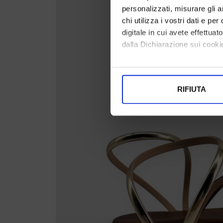
personalizzati, misurare gli an
chi utilizza i vostri dati e pe
digitale in cui avete effettua
dalla Dichiarazione sui cookie
Con il tuo consenso, vorrem
raccogliere informazi
RIFIUTA
Identificare il tuo di
digitali).
Approfondisci come vengono el
modificare o ritirare il tuo 
Utilizziamo i cookie per perso
nostro traffico. Condividiamo 
di analisi dei dati web, pubbl
che hanno raccolto dal suo uti