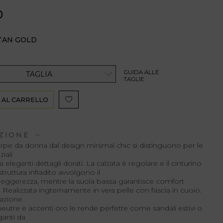
0
TAN GOLD
GUIDA ALLE
TAGLIA
TAGLIE
 AL CARRELLO
ZIONE
rpe da donna dal design minimal chic si distinguono per le
iali
a eleganti dettagli dorati. La calzata è regolare e il cinturino
 struttura infradito avvolgono il
leggerezza, mentre la suola bassa garantisce comfort
 Realizzata ingternamente in vera pelle con fascia in cuoio.
azione
 neutre e accenti oro le rende perfette come sandali estivi o
ganti da