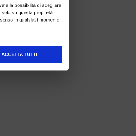
vete la possibilità di scegliere
li solo su questa proprietà
consenso in qualsiasi momento
alche metro,
ACCETTA TUTTI
e specifiche (impronte
ezione dettagli
. Puoi
l media e per analizzare il
nostri partner che si occupano
azioni che ha fornito loro o