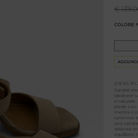
€ 139.0
COLORE: 
AGGIUNGI
DESCRI
Sandali ele
ideali per 
e naturale.
piede con 
mentre il c
luminoso e
una calzata
assicura c
equilibrio