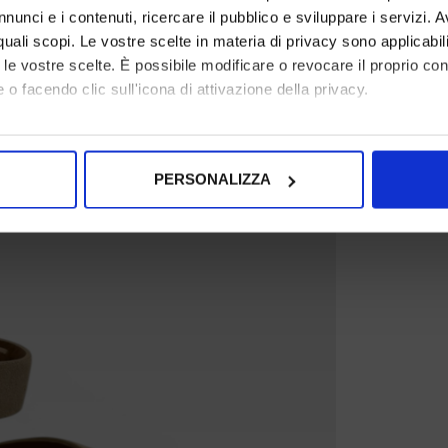
nunci e i contenuti, ricercare il pubblico e sviluppare i servizi. A
r quali scopi. Le vostre scelte in materia di privacy sono applicabi
to le vostre scelte. È possibile modificare o revocare il proprio 
 o facendo clic sull'icona di attivazione della privacy.
mo anche:
oni sulla tua posizione geografica, con un'approssimazione di qu
PERSONALIZZA
spositivo, scansionandolo attivamente alla ricerca di caratteristich
aborati i tuoi dati personali e imposta le tue preferenze nella
s
consenso in qualsiasi momento dalla Dichiarazione sui cookie.
nalizzare contenuti ed annunci, per fornire funzionalità dei socia
inoltre informazioni sul modo in cui utilizza il nostro sito con i 
icità e social media, i quali potrebbero combinarle con altre inform
lizzo dei loro servizi.