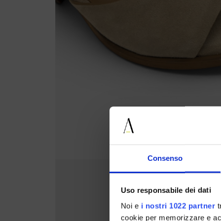
Consenso
Uso responsabile dei dati
Noi e
i nostri 1022 partner
t
cookie per memorizzare e acce