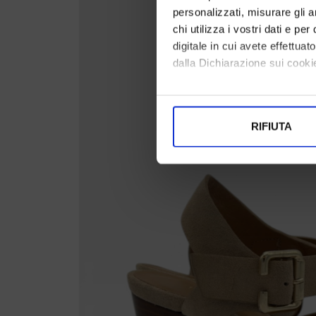
personalizzati, misurare gli an
chi utilizza i vostri dati e pe
digitale in cui avete effettua
dalla Dichiarazione sui cookie
Con il tuo consenso, vorrem
raccogliere informazi
RIFIUTA
Identificare il tuo di
digitali).
Approfondisci come vengono el
modificare o ritirare il tuo 
Utilizziamo i cookie per perso
nostro traffico. Condividiamo 
di analisi dei dati web, pubbl
che hanno raccolto dal suo uti