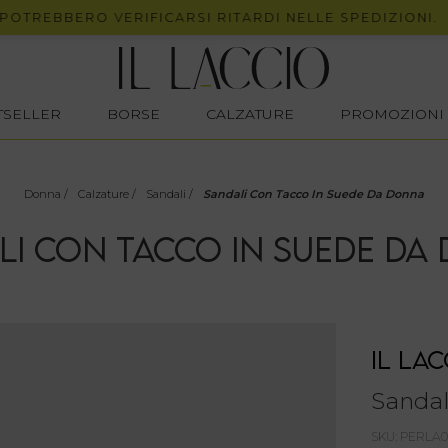
EBBERO VERIFICARSI RITARDI NELLE SPEDIZIONI.
STSELLER
BORSE
CALZATURE
PROMOZIONI
Donna
/
Calzature
/
Sandali
/
Sandali Con Tacco In Suede Da Donna
LI CON TACCO IN SUEDE DA
IL LAC
Sandal
SKU: PERLA