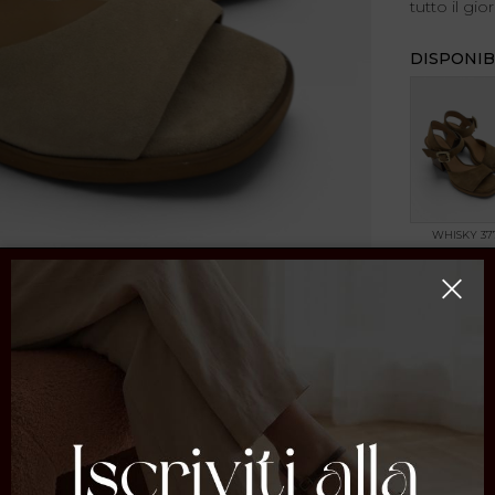
tutto il gio
DISPONIB
WHISKY 37
CONDIVI