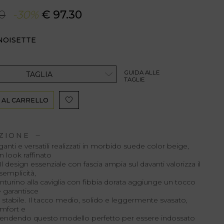
0
-30%
€ 97.30
NOISETTE
GUIDA ALLE
TAGLIA
TAGLIE
 AL CARRELLO
ZIONE
ganti e versatili realizzati in morbido suede color beige,
un look raffinato
 Il design essenziale con fascia ampia sul davanti valorizza il
semplicità,
inturino alla caviglia con fibbia dorata aggiunge un tocco
 garantisce
 stabile. Il tacco medio, solido e leggermente svasato,
omfort e
, rendendo questo modello perfetto per essere indossato