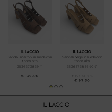
e imposta le tue preferenze nella
sezione dettagli
. Puoi
modificare o ritirare il tuo consenso in qualsiasi momento
dalla Dichiarazione sui cookie.
Utilizziamo i cookie per personalizzare contenuti ed
annunci, per fornire funzionalità dei social media e per
analizzare il nostro traffico. Condividiamo inoltre
informazioni sul modo in cui utilizza il nostro sito con i
nostri partner che si occupano di analisi dei dati web,
il laccio
il laccio
pubblicità e social media, i quali potrebbero combinarle
sandali marroni in suede con
sandali beige in suede con
con altre informazioni che ha fornito loro o che hanno
tacco alto
tacco alto
35 36 37 38 39 41
35 36 37 38 39 40 41
raccolto dal suo utilizzo dei loro servizi.
€ 139.00
€ 139.00
-30%
€ 97.30
IL LACCIO