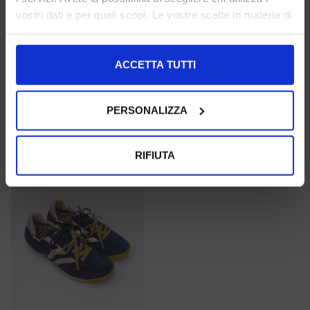
vostri dati e per quali scopi. Le vostre scelte in materia di
privacy sono applicabili solo su questa proprietà digitale
maripe'
maripe'
in cui avete effettuato le vostre scelte. È possibile
modificare o revocare il proprio consenso in qualsiasi
ACCETTA TUTTI
36 37 38 39 40
36 37 38 39 40
momento dalla Dichiarazione sui cookie o facendo clic
sull'icona di attivazione della privacy.
€ 139.00
-40%
€ 139.00
-40%
PERSONALIZZA
€ 83.40
€ 83.40
Con il tuo consenso, vorremmo anche:
SALE
raccogliere informazioni sulla tua posizione
RIFIUTA
geografica, con un'approssimazione di qualche
metro,
Identificare il tuo dispositivo, scansionandolo
attivamente alla ricerca di caratteristiche specifiche
(impronte digitali).
Approfondisci come vengono elaborati i tuoi dati personali
e imposta le tue preferenze nella
sezione dettagli
. Puoi
modificare o ritirare il tuo consenso in qualsiasi momento
dalla Dichiarazione sui cookie.