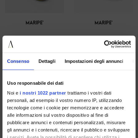
maripe'
maripe'
37 38 39
36 37 39
€ 139.00
-40%
€ 139.00
-40%
€ 83.40
€ 83.40
Consenso
Dettagli
Impostazioni degli annunci
In
SALE
SALE
Uso responsabile dei dati
Noi e
i nostri 1022 partner
trattiamo i vostri dati
personali, ad esempio il vostro numero IP, utilizzando
tecnologie come i cookie per memorizzare e accedere
alle informazioni sul vostro dispositivo al fine di
pubblicare annunci e contenuti personalizzati, misurare
gli annunci e i contenuti, ricercare il pubblico e sviluppare
i servizi. Avete la possibilità di scegliere chi utilizza i