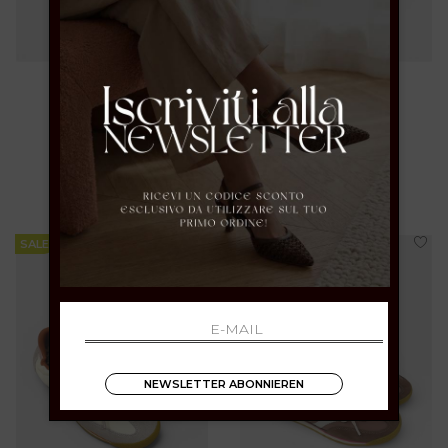
maripe'
maripe'
38 39 40
38 41
€ 139.00
-40%
€ 139.00
-40%
€ 83.40
€ 83.40
SALE
SALE
NEWSLETTER ABONNIEREN