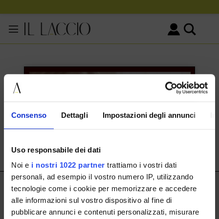
DEIN WARENKORB
Consenso
Dettagli
Impostazioni degli annunci
In
DEIN WARENKORB IST LEER
Uso responsabile dei dati
Noi e
i nostri 1022 partner
trattiamo i vostri dati
personali, ad esempio il vostro numero IP, utilizzando
IL LACCIO
tecnologie come i cookie per memorizzare e accedere
alle informazioni sul vostro dispositivo al fine di
IL LACCIO
pubblicare annunci e contenuti personalizzati, misurare