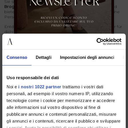
Sie sind in
glatter Ausführung
oder
verziert
mit
Broguemuster
,
Fransen
oder
Schnallen
erhältlich
und
bieten unendliche Kombinationsmöglichkeiten, um deine
Persönlichkeit auszudrücken.
Entdecke unsere Kollektion und finde das perfekte Paar für
dich!
Consenso
Dettagli
Impostazioni degli annunci
In
SALE
NEWSLETTER ABONNIEREN
Uso responsabile dei dati
Noi e
i nostri 1022 partner
trattiamo i vostri dati
personali, ad esempio il vostro numero IP, utilizzando
tecnologie come i cookie per memorizzare e accedere
alle informazioni sul vostro dispositivo al fine di
pubblicare annunci e contenuti personalizzati, misurare
gli annunci e i contenuti, ricercare il pubblico e sviluppare
i servizi. Avete la possibilità di scegliere chi utilizza i