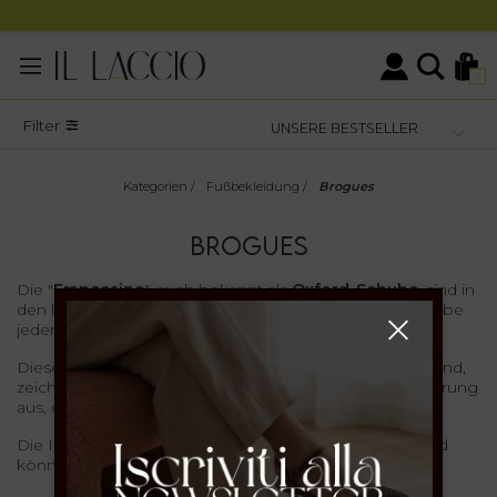
0
Filter
Kategorien
/
Fußbekleidung
/
Brogues
BROGUES
Die "
Francesine
", auch bekannt als
Oxford-Schuhe
, sind in
den letzten Jahren zu einem
Must-have
in der Garderobe
jeder Fashionista geworden.
Diese Schuhe, die aus der Herrengarderobe entlehnt sind,
zeichnen sich durch
klassische Linien
und eine Schnürung
aus, die jedem Outfit einen
raffinierten Touch
verleiht.
Die IL LACCIO Francesine sind aus
Leder gefertigt
und
können
flach
oder
mit Absatz
sein.