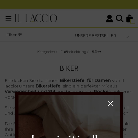
0
Filter
Kategorien
/
Fußbekleidung
/
Biker
BIKER
Entdecken Sie die neuen
Bikerstiefel für Damen
von Il
laccio! Unsere
Bikerstiefel
sind ein perfekter Mix aus
Verwegenheit und Stil
und bringen Ihre
Rocker
seele zum
Vorschein.
Sie werden
in Italien
aus hochwertigem
Leder
hergestellt
und sind in verschiedenen Farben und Modellen erhältlich.
Die Stiefel verbinden
Komfort mit Mode
und werden bald
Ihre bevorzugten Begleiter bei der Kreation einzigartiger
Outfits sein. Möchten Sie Ihrem abendlichen Look einen