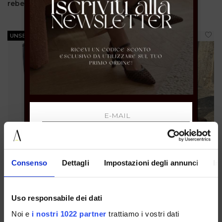
rebellischen Touch
verleihen?
UNSERE BESTSELLER
UNSERE BESTSELLER
NEWSLETTER ABONNIEREN
Consenso
Dettagli
Impostazioni degli annunci
In
Uso responsabile dei dati
39 40 41
36 37 38 39 40 41
Noi e
i nostri 1022 partner
trattiamo i vostri dati
€ 159.00
€ 159.00