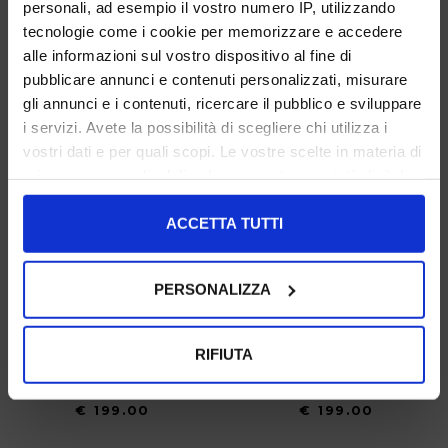
personali, ad esempio il vostro numero IP, utilizzando
tecnologie come i cookie per memorizzare e accedere
alle informazioni sul vostro dispositivo al fine di
pubblicare annunci e contenuti personalizzati, misurare
gli annunci e i contenuti, ricercare il pubblico e sviluppare
i servizi. Avete la possibilità di scegliere chi utilizza i
vostri dati e per quali scopi. Le vostre scelte in materia di
privacy sono applicabili solo su questa proprietà digitale
in cui avete effettuato le vostre scelte. È possibile
modificare o revocare il proprio consenso in qualsiasi
ACCETTA TUTTI
momento dalla Dichiarazione sui cookie o facendo clic
sull'icona di attivazione della privacy.
PERSONALIZZA
Con il tuo consenso, vorremmo anche:
raccogliere informazioni sulla tua posizione
RIFIUTA
geografica, con un'approssimazione di qualche
35 36 37 38 39 40 41 42
36 37 38 39 40
metro,
€ 199.00
€ 199.00
Identificare il tuo dispositivo, scansionandolo
attivamente alla ricerca di caratteristiche specifiche