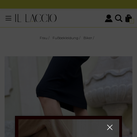
0
Frau
/
Fußbekleidung
/
Biker
/