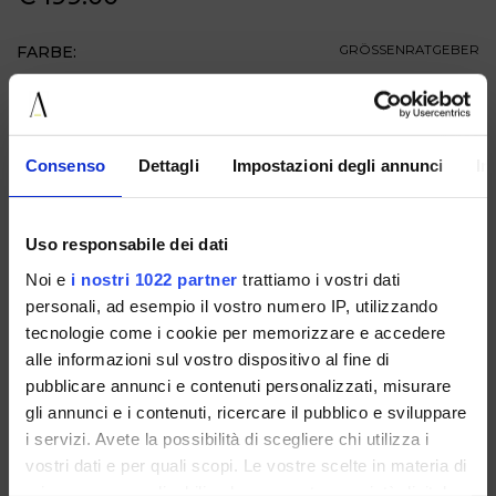
FARBE:
GRÖSSENRATGEBER
GRÖSSE
ZUM WARENKORB HINZUFÜGEN
Consenso
Dettagli
Impostazioni degli annunci
In
BESCHREIBUNG
Uso responsabile dei dati
Noi e
i nostri 1022 partner
trattiamo i vostri dati
VERFÜGBAR IN
personali, ad esempio il vostro numero IP, utilizzando
tecnologie come i cookie per memorizzare e accedere
alle informazioni sul vostro dispositivo al fine di
pubblicare annunci e contenuti personalizzati, misurare
gli annunci e i contenuti, ricercare il pubblico e sviluppare
i servizi. Avete la possibilità di scegliere chi utilizza i
vostri dati e per quali scopi. Le vostre scelte in materia di
3550PELLETESTA DI
3550TEXASTAUPE
MORO
privacy sono applicabili solo su questa proprietà digitale