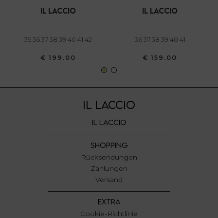
annunci, per fornire funzionalità dei social media e per
il laccio
il laccio
analizzare il nostro traffico. Condividiamo inoltre
informazioni sul modo in cui utilizza il nostro sito con i
35 36 37 38 39 40 41 42
36 37 38 39 40 41
nostri partner che si occupano di analisi dei dati web,
pubblicità e social media, i quali potrebbero combinarle
€ 199.00
€ 159.00
con altre informazioni che ha fornito loro o che hanno
raccolto dal suo utilizzo dei loro servizi.
IL LACCIO
IL LACCIO
SHOPPING
Rücksendungen
Zahlungen
Versand
EXTRA
Cookie-Richtlinie