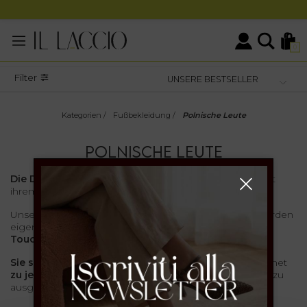
0
Filter
Kategorien
/
Fußbekleidung
/
Polnische Leute
POLNISCHE LEUTE
Die Damen-Knöchelstiefel
von Il laccio bestechen mit
ihrem
unverwechselbaren
und
anspruchsvollen Stil
.
Unsere
vielseitigen
und
bequemen
Knöchelstiefel wurden
eigens entwickelt, um Ihren Looks einen
originellen
Touch
zu verleihen.
Sie sind schick, made in Italy
und passen ausgezeichnet
zu jedem Anlass
: von förmlichen Arbeitstreffen bis hin zu
ausgelassenen Partys!