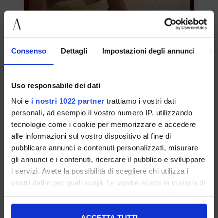
UNSERE BESTSELLER
Consenso
Dettagli
Impostazioni degli annunci
In
Uso responsabile dei dati
Noi e
i nostri 1022 partner
trattiamo i vostri dati
NEWSLETTER ABONNIEREN
personali, ad esempio il vostro numero IP, utilizzando
tecnologie come i cookie per memorizzare e accedere
alle informazioni sul vostro dispositivo al fine di
pubblicare annunci e contenuti personalizzati, misurare
gli annunci e i contenuti, ricercare il pubblico e sviluppare
i servizi. Avete la possibilità di scegliere chi utilizza i
37 38 39 40 41
vostri dati e per quali scopi. Le vostre scelte in materia di
privacy sono applicabili solo su questa proprietà digitale
€ 119.00
in cui avete effettuato le vostre scelte. È possibile
modificare o revocare il proprio consenso in qualsiasi
ACCETTA TUTTI