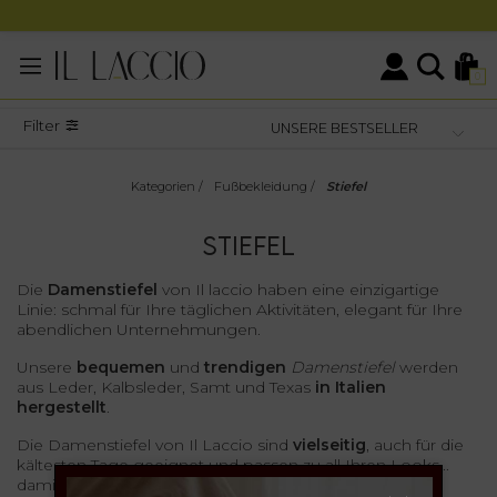
0
Filter
Kategorien
/
Fußbekleidung
/
Stiefel
STIEFEL
Die
Damenstiefel
von Il laccio haben eine einzigartige
Linie: schmal für Ihre täglichen Aktivitäten, elegant für Ihre
abendlichen Unternehmungen.
Unsere
bequemen
und
trendigen
Damenstiefel
werden
aus Leder, Kalbsleder, Samt und Texas
in Italien
hergestellt
.
Die Damenstiefel von Il Laccio sind
vielseitig
, auch für die
kältesten Tage geeignet und passen zu all Ihren Looks...
damit Sie immer
modisch
sind!