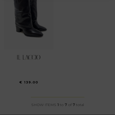
Approfondisci come vengono elaborati i tuoi dati personali
e imposta le tue preferenze nella
sezione dettagli
. Puoi
modificare o ritirare il tuo consenso in qualsiasi momento
dalla Dichiarazione sui cookie.
Utilizziamo i cookie per personalizzare contenuti ed
annunci, per fornire funzionalità dei social media e per
analizzare il nostro traffico. Condividiamo inoltre
informazioni sul modo in cui utilizza il nostro sito con i
nostri partner che si occupano di analisi dei dati web,
pubblicità e social media, i quali potrebbero combinarle
con altre informazioni che ha fornito loro o che hanno
raccolto dal suo utilizzo dei loro servizi.
€ 139.00
SHOW ITEMS
1
to
7
of
7
total