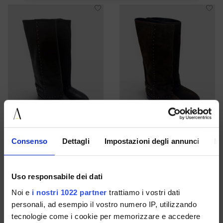
Consenso
Dettagli
Impostazioni degli annunci
In
Uso responsabile dei dati
35 36 37 38 39 40 41 42
36 37 38 39 40 41 42
Noi e
i nostri 1022 partner
trattiamo i vostri dati
€ 179.00
€ 179.00
personali, ad esempio il vostro numero IP, utilizzando
tecnologie come i cookie per memorizzare e accedere