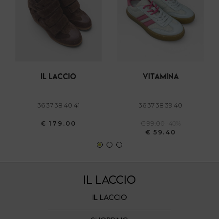
dalla Dichiarazione sui cookie.
Utilizziamo i cookie per personalizzare contenuti ed
annunci, per fornire funzionalità dei social media e per
analizzare il nostro traffico. Condividiamo inoltre
informazioni sul modo in cui utilizza il nostro sito con i
il laccio
vitamina
nostri partner che si occupano di analisi dei dati web,
pubblicità e social media, i quali potrebbero combinarle
con altre informazioni che ha fornito loro o che hanno
36 37 38 40 41
36 37 38 39 40
raccolto dal suo utilizzo dei loro servizi.
€ 179.00
€ 99.00
-40%
€ 59.40
IL LACCIO
IL LACCIO