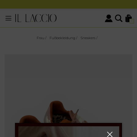
0
Frau
/
Fußbekleidung
/
Sneakers
/