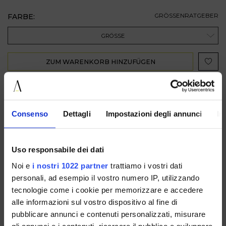
FARBE:
GRÖSSENRATGEBER
GRÖSSE
ZUM WARENKORB HINZUFÜGEN
BESCHREIBUNG
Consenso
Dettagli
Impostazioni degli annunci
In
VERFÜGBAR IN
Uso responsabile dei dati
Noi e
i nostri 1022 partner
trattiamo i vostri dati
personali, ad esempio il vostro numero IP, utilizzando
tecnologie come i cookie per memorizzare e accedere
alle informazioni sul vostro dispositivo al fine di
PURECOMBIBEIGE/BORDEAUX
PURECOMBIBLUE/GOLD
PURECOMBIBROWN
pubblicare annunci e contenuti personalizzati, misurare
gli annunci e i contenuti, ricercare il pubblico e sviluppare