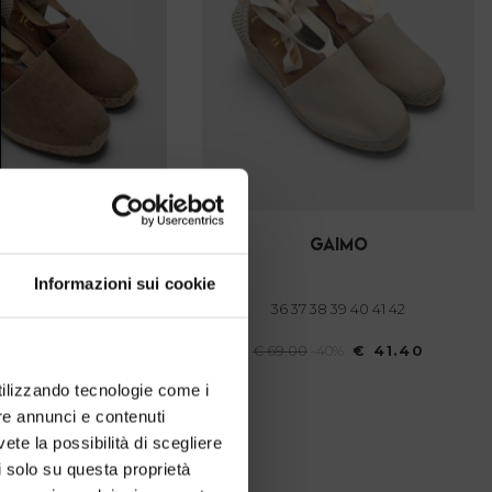
gaimo
Informazioni sui cookie
6 37 38 39 40
36 37 38 39 40 41 42
-40%
€ 41.40
€ 69.00
-40%
€ 41.40
utilizzando tecnologie come i
re annunci e contenuti
vete la possibilità di scegliere
li solo su questa proprietà