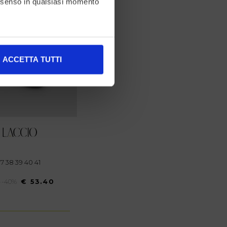
consenso in qualsiasi momento
alche metro,
ACCETTA TUTTI
e specifiche (impronte
ezione dettagli
. Puoi
l media e per analizzare il
nostri partner che si occupano
azioni che ha fornito loro o
 37 38 39 40 41
0
-40%
€ 53.40