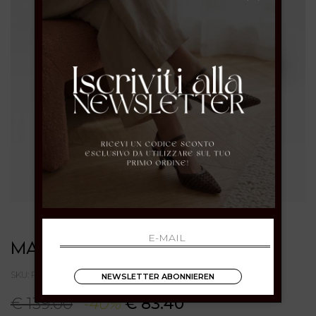
MARIPE'
SKU: PURECOMBIBURGUNDY
NEWSLETTER ABONNIEREN
€ 139.00
-40%
€ 83.40