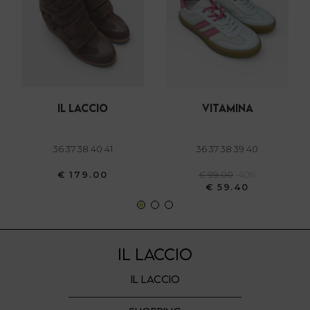
dalla Dichiarazione sui cookie.
Utilizziamo i cookie per personalizzare contenuti ed
annunci, per fornire funzionalità dei social media e per
analizzare il nostro traffico. Condividiamo inoltre
informazioni sul modo in cui utilizza il nostro sito con i
il laccio
vitamina
nostri partner che si occupano di analisi dei dati web,
pubblicità e social media, i quali potrebbero combinarle
con altre informazioni che ha fornito loro o che hanno
36 37 38 40 41
36 37 38 39 40
raccolto dal suo utilizzo dei loro servizi.
€ 179.00
€ 99.00
-40%
€ 59.40
IL LACCIO
IL LACCIO