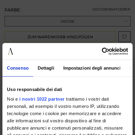
FARBE:
GRÖSSENRATGEBER
GRÖSSE
ZUM WARENKORB HINZUFÜGEN
BESCHREIBUNG
Consenso
Dettagli
Impostazioni degli annunci
In
VERFÜGBAR IN
Uso responsabile dei dati
Noi e
i nostri 1022 partner
trattiamo i vostri dati
personali, ad esempio il vostro numero IP, utilizzando
tecnologie come i cookie per memorizzare e accedere
alle informazioni sul vostro dispositivo al fine di
PURECOMBIBEIGE/BORDEAUX
PURECOMBIBLUE/GOLD
PURECOMBIBROWN
pubblicare annunci e contenuti personalizzati, misurare
gli annunci e i contenuti, ricercare il pubblico e sviluppare