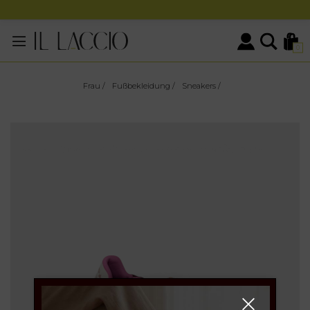
0
Frau
/
Fußbekleidung
/
Sneakers
/