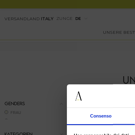
ZUNGE
VERSANDLAND
ITALY
UNSERE BEST
UN
GENDERS
FRAU
Consenso
KATEGORIEN