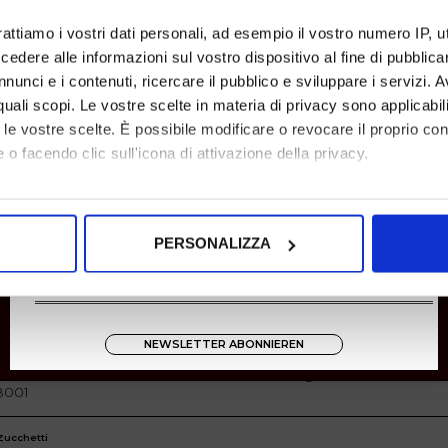
rattiamo i vostri dati personali, ad esempio il vostro numero IP, 
dere alle informazioni sul vostro dispositivo al fine di pubblica
nunci e i contenuti, ricercare il pubblico e sviluppare i servizi. A
r quali scopi. Le vostre scelte in materia di privacy sono applicabi
to le vostre scelte. È possibile modificare o revocare il proprio 
 o facendo clic sull'icona di attivazione della privacy.
mo anche:
oni sulla tua posizione geografica, con un'approssimazione di qu
SHOPPING
PERSONALIZZA
spositivo, scansionandolo attivamente alla ricerca di caratteristich
Rücksendungen
Zahlungen
aborati i tuoi dati personali e imposta le tue preferenze nella
s
Versand
consenso in qualsiasi momento dalla Dichiarazione sui cookie.
NEWSLETTER ABONNIEREN
Instagram
nalizzare contenuti ed annunci, per fornire funzionalità dei socia
8001
inoltre informazioni sul modo in cui utilizza il nostro sito con i 
icità e social media, i quali potrebbero combinarle con altre inform
Zucchetti