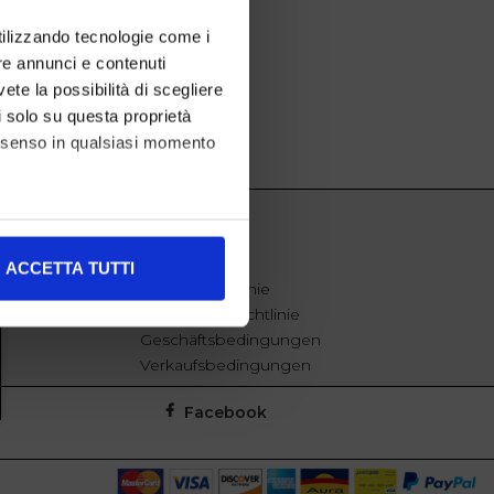
utilizzando tecnologie come i
re annunci e contenuti
vete la possibilità di scegliere
li solo su questa proprietà
consenso in qualsiasi momento
alche metro,
EXTRA
ACCETTA TUTTI
e specifiche (impronte
Cookie-Richtlinie
Datenschutzrichtlinie
ezione dettagli
. Puoi
Geschäftsbedingungen
Verkaufsbedingungen
Facebook
l media e per analizzare il
nostri partner che si occupano
azioni che ha fornito loro o