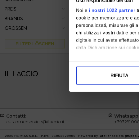
Uso responsabile dei dati
PREIS
Noi e
i nostri 1022 partner
t
cookie per memorizzare e acce
BRANDS
personalizzati, misurare gli an
GRÖSSEN
chi utilizza i vostri dati e pe
digitale in cui avete effettua
FILTER LÖSCHEN
dalla Dichiarazione sui cookie
Con il tuo consenso, vorrem
raccogliere informazi
IL LACCIO
IL LACCIO
RIFIUTA
Identificare il tuo di
digitali).
Approfondisci come vengono el
modificare o ritirare il tuo 
Contatti:
Whatsapp
Utilizziamo i cookie per perso
customerservice@illaccio.it
+39329100
nostro traffico. Condividiamo 
di analisi dei dati web, pubbl
2026 HERMAX S.R.L. - P.iva : 03862820986 Powered by
Atelier
società
gruppo 