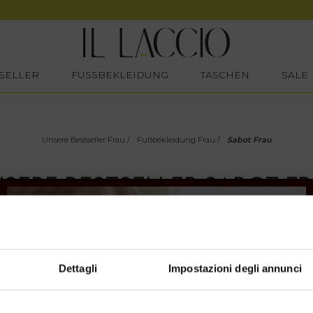
SELLER
FUSSBEKLEIDUNG
TASCHEN
SALE
Unsere Bestseller Frau
/
Fußbekleidung Frau
/
Sabot Frau
SERE BESTSELLER SABOT F
SHOW ITEMS
1
to
0
of
0
total
Dettagli
Impostazioni degli annunci