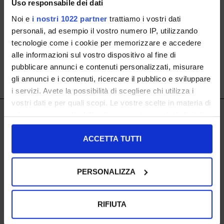
Uso responsabile dei dati
Oder schauen Sie sich die
texanischen Boots
an, wenn sie
Noi e
i nostri 1022 partner
trattiamo i vostri dati
Ihnen besser gefallen!
personali, ad esempio il vostro numero IP, utilizzando
tecnologie come i cookie per memorizzare e accedere
alle informazioni sul vostro dispositivo al fine di
pubblicare annunci e contenuti personalizzati, misurare
gli annunci e i contenuti, ricercare il pubblico e sviluppare
SHOW ITEMS
1
to
0
of
0
total
NEWSLETTER ABONNIEREN
i servizi. Avete la possibilità di scegliere chi utilizza i
vostri dati e per quali scopi. Le vostre scelte in materia di
IL LACCIO
privacy sono applicabili solo su questa proprietà digitale
in cui avete effettuato le vostre scelte. È possibile
IL LACCIO
modificare o revocare il proprio consenso in qualsiasi
ACCETTA TUTTI
momento dalla Dichiarazione sui cookie o facendo clic
SHOPPING
sull'icona di attivazione della privacy.
Rücksendungen
PERSONALIZZA
Zahlungen
Con il tuo consenso, vorremmo anche:
Versand
raccogliere informazioni sulla tua posizione
RIFIUTA
geografica, con un'approssimazione di qualche
EXTRA