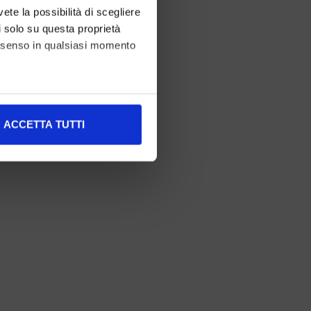
vete la possibilità di scegliere
li solo su questa proprietà
consenso in qualsiasi momento
alche metro,
ACCETTA TUTTI
e specifiche (impronte
ezione dettagli
. Puoi
l media e per analizzare il
nostri partner che si occupano
azioni che ha fornito loro o