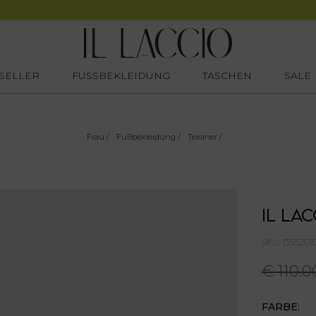
SELLER
FUSSBEKLEIDUNG
TASCHEN
SALE
Frau
/
Fußbekleidung
/
Texaner
/
IL LAC
SKU: 135620
€ 110.0
FARBE: