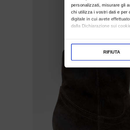
personalizzati, misurare gli an
chi utilizza i vostri dati e pe
digitale in cui avete effettua
dalla Dichiarazione sui cookie
Con il tuo consenso, vorrem
raccogliere informazi
RIFIUTA
Identificare il tuo di
digitali).
Approfondisci come vengono el
modificare o ritirare il tuo 
Utilizziamo i cookie per perso
nostro traffico. Condividiamo 
di analisi dei dati web, pubbl
che hanno raccolto dal suo uti