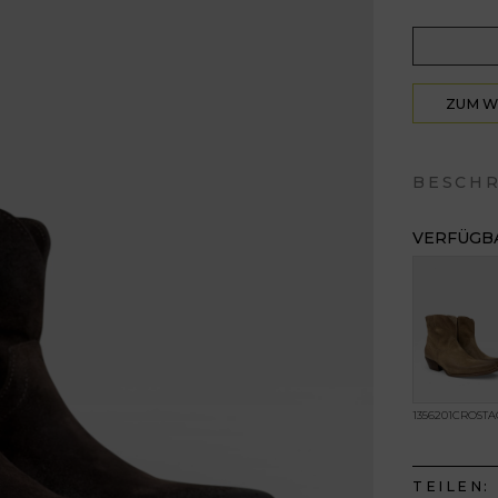
ZUM 
HIN
BESCH
VERFÜGBA
1356201CROST
TEILEN: