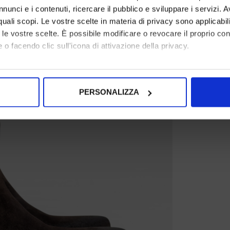
nunci e i contenuti, ricercare il pubblico e sviluppare i servizi. A
r quali scopi. Le vostre scelte in materia di privacy sono applicabi
to le vostre scelte. È possibile modificare o revocare il proprio 
 o facendo clic sull'icona di attivazione della privacy.
mo anche:
oni sulla tua posizione geografica, con un'approssimazione di qu
PERSONALIZZA
spositivo, scansionandolo attivamente alla ricerca di caratteristich
aborati i tuoi dati personali e imposta le tue preferenze nella
s
consenso in qualsiasi momento dalla Dichiarazione sui cookie.
nalizzare contenuti ed annunci, per fornire funzionalità dei socia
inoltre informazioni sul modo in cui utilizza il nostro sito con i 
icità e social media, i quali potrebbero combinarle con altre inform
lizzo dei loro servizi.