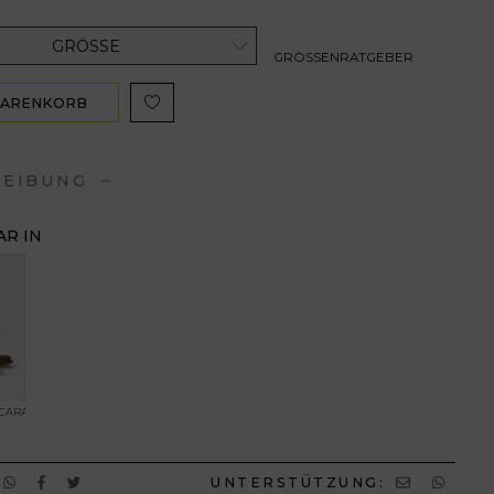
GRÖSSE
GRÖSSENRATGEBER
WARENKORB
ZUFÜGEN
REIBUNG
R IN
ACARAMEL
UNTERSTÜTZUNG: