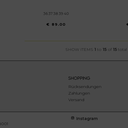
36 37 38 39 40
€ 89.00
SHOW ITEMS
1
to
15
of
15
total
SHOPPING
Rücksendungen
Zahlungen
Versand
Instagram
8001