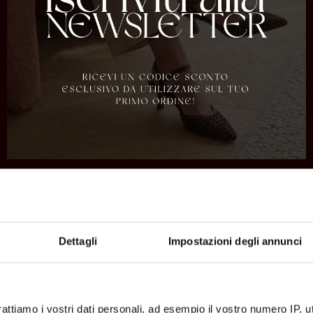
UNSERE BESTSELLER
UNSERE BESTS
NEWSLETTER ABONNIEREN
Dettagli
Impostazioni degli annunci
35 36 37 38 39 40 41 42
3
rattiamo i vostri dati personali, ad esempio il vostro numero IP, 