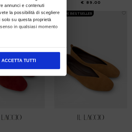
€ 69.00
€ 89.00
re annunci e contenuti
vete la possibilità di scegliere
ELLER
UNSERE BESTSELLER
li solo su questa proprietà
consenso in qualsiasi momento
alche metro,
ACCETTA TUTTI
e specifiche (impronte
ezione dettagli
. Puoi
l media e per analizzare il
nostri partner che si occupano
azioni che ha fornito loro o