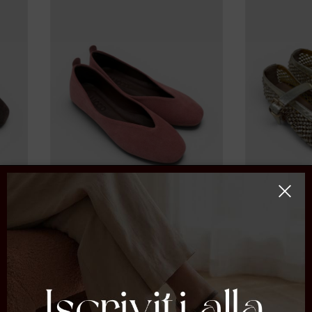
Ballerinas 
37 39 40
€ 79.00