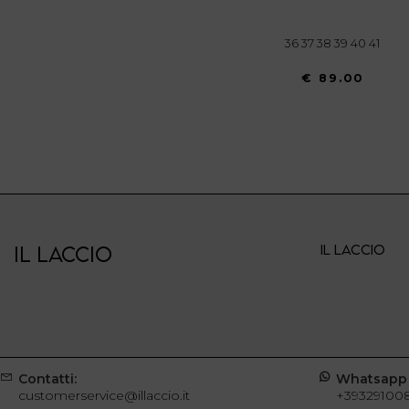
36 37 38 39 40 41
€ 89.00
IL LACCIO
IL LACCIO
Contatti:
Whatsapp
customerservice@illaccio.it
+39329100