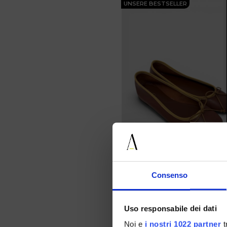
UNSERE BESTSELLER
Consenso
Uso responsabile dei dati
36 37 39 40
Noi e
i nostri 1022 partner
t