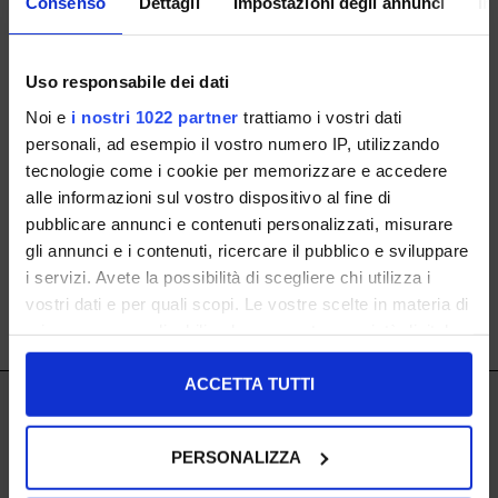
Consenso
Dettagli
Impostazioni degli annunci
In
Uso responsabile dei dati
gaimo
gaimo
Noi e
i nostri 1022 partner
trattiamo i vostri dati
personali, ad esempio il vostro numero IP, utilizzando
36 37 38 39 40 41
36 37 38 39 40 41 42
tecnologie come i cookie per memorizzare e accedere
alle informazioni sul vostro dispositivo al fine di
€ 69.00
-40%
€ 69.00
-40%
NEWSLETTER ABONNIEREN
pubblicare annunci e contenuti personalizzati, misurare
€ 41.40
€ 41.40
gli annunci e i contenuti, ricercare il pubblico e sviluppare
i servizi. Avete la possibilità di scegliere chi utilizza i
vostri dati e per quali scopi. Le vostre scelte in materia di
SHOW ITEMS
1
to
2
of
2
total
privacy sono applicabili solo su questa proprietà digitale
in cui avete effettuato le vostre scelte. È possibile
modificare o revocare il proprio consenso in qualsiasi
ACCETTA TUTTI
IL LACCIO
momento dalla Dichiarazione sui cookie o facendo clic
sull'icona di attivazione della privacy.
IL LACCIO
PERSONALIZZA
Con il tuo consenso, vorremmo anche: