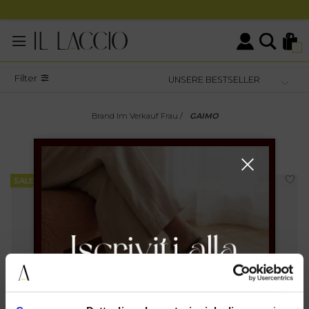
0
Filter
Brand Im Verkauf Frau
/
GAIMO
SALE
FRAU
GAIMO
SALE
SALE