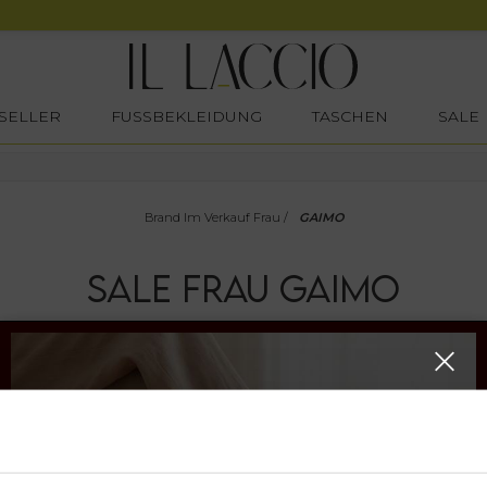
SELLER
FUSSBEKLEIDUNG
TASCHEN
SALE
Brand Im Verkauf Frau
/
GAIMO
SALE
FRAU
GAIMO
SALE
SALE