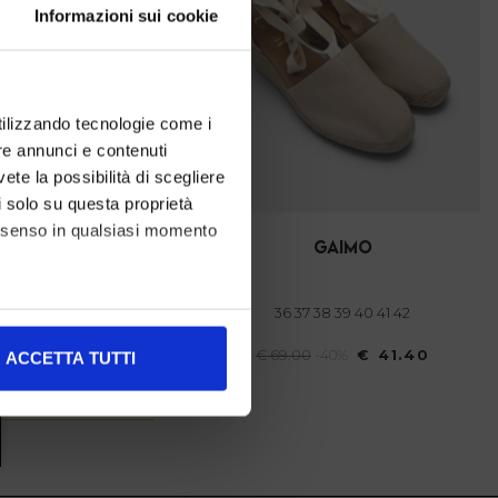
Informazioni sui cookie
utilizzando tecnologie come i
re annunci e contenuti
vete la possibilità di scegliere
li solo su questa proprietà
consenso in qualsiasi momento
gaimo
gaimo
 37 38 39 40 41
36 37 38 39 40 41 42
alche metro,
-40%
€ 41.40
€ 69.00
-40%
€ 41.40
ACCETTA TUTTI
e specifiche (impronte
ezione dettagli
. Puoi