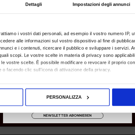
Dettagli
Impostazioni degli annunci
rattiamo i vostri dati personali, ad esempio il vostro numero IP, 
dere alle informazioni sul vostro dispositivo al fine di pubblica
nunci e i contenuti, ricercare il pubblico e sviluppare i servizi. A
r quali scopi. Le vostre scelte in materia di privacy sono applicabi
to le vostre scelte. È possibile modificare o revocare il proprio 
gaimo
 o facendo clic sull'icona di attivazione della privacy.
mo anche:
38
36
oni sulla tua posizione geografica, con un'approssimazione di qu
€ 95.00
-40%
€ 57.00
€ 69.00
PERSONALIZZA
spositivo, scansionandolo attivamente alla ricerca di caratteristich
aborati i tuoi dati personali e imposta le tue preferenze nella
s
NEWSLETTER ABONNIEREN
SHOW ITEMS
1
to
4
of
4
total
consenso in qualsiasi momento dalla Dichiarazione sui cookie.