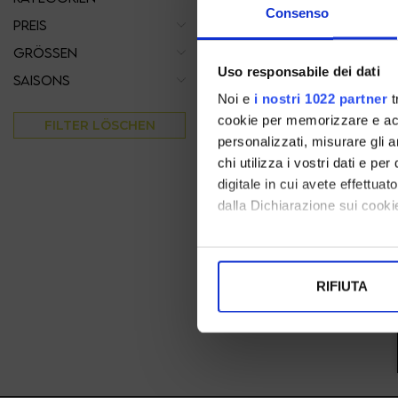
Consenso
PREIS
GRÖSSEN
Uso responsabile dei dati
SAISONS
Noi e
i nostri 1022 partner
t
cookie per memorizzare e acce
FILTER LÖSCHEN
personalizzati, misurare gli an
chi utilizza i vostri dati e pe
digitale in cui avete effettua
gaimo
dalla Dichiarazione sui cookie
Con il tuo consenso, vorrem
39
raccogliere informazi
€ 95.00
-40%
€ 57.00
RIFIUTA
Identificare il tuo di
digitali).
Approfondisci come vengono el
modificare o ritirare il tuo 