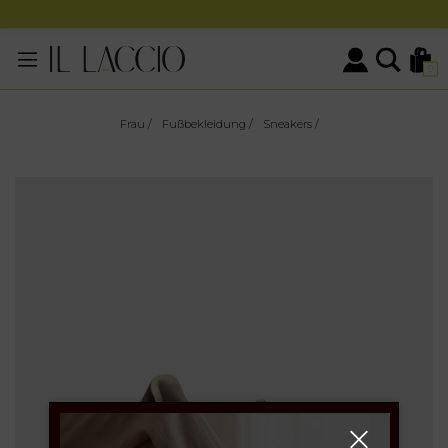
0
Frau
/
Fußbekleidung
/
Sneakers
/