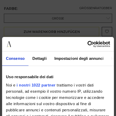
FARBE:
GRÖSSENRATGEBER
GRÖSSE
ZUM WARENKORB HINZUFÜGEN
BESCHREIBUNG
Consenso
Dettagli
Impostazioni degli annunci
In
VERFÜGBAR IN
Uso responsabile dei dati
Noi e
i nostri 1022 partner
trattiamo i vostri dati
personali, ad esempio il vostro numero IP, utilizzando
tecnologie come i cookie per memorizzare e accedere
alle informazioni sul vostro dispositivo al fine di
PURECOMBIBLUE/GOLD
PURECOMBIBROWN
PURECOMBIBURGUNDY
pubblicare annunci e contenuti personalizzati, misurare
gli annunci e i contenuti, ricercare il pubblico e sviluppare