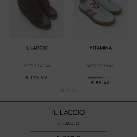
dalla Dichiarazione sui cookie.
Utilizziamo i cookie per personalizzare contenuti ed
annunci, per fornire funzionalità dei social media e per
analizzare il nostro traffico. Condividiamo inoltre
informazioni sul modo in cui utilizza il nostro sito con i
il laccio
vitamina
nostri partner che si occupano di analisi dei dati web,
pubblicità e social media, i quali potrebbero combinarle
con altre informazioni che ha fornito loro o che hanno
36 37 38 40 41
36 37 38 39 40
raccolto dal suo utilizzo dei loro servizi.
€ 179.00
€ 99.00
-40%
€ 59.40
IL LACCIO
IL LACCIO