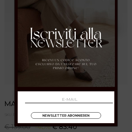
MARIPE'
SKU: PURECOMBIBEIGE/BORDEAUX
NEWSLETTER ABONNIEREN
€ 139.00
-40%
€ 83.40