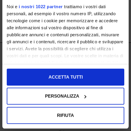
Noi e
i nostri 1022 partner
trattiamo i vostri dati
personali, ad esempio il vostro numero IP, utilizzando
tecnologie come i cookie per memorizzare e accedere
alle informazioni sul vostro dispositivo al fine di
SHOW ITEMS
1
to
0
of
0
total
pubblicare annunci e contenuti personalizzati, misurare
gli annunci e i contenuti, ricercare il pubblico e sviluppare
i servizi. Avete la possibilità di scegliere chi utilizza i
ISCRIVITI ALLA NOSTRA NEWSLETTER
IL LACCIO
vostri dati e per quali scopi. Le vostre scelte in materia di
privacy sono applicabili solo su questa proprietà digitale
IL LACCIO
in cui avete effettuato le vostre scelte. È possibile
Negozi
modificare o revocare il proprio consenso in qualsiasi
ACCETTA TUTTI
momento dalla Dichiarazione sui cookie o facendo clic
SHOPPING
sull'icona di attivazione della privacy.
Resi
PERSONALIZZA
Pagamenti
Spedizione
Con il tuo consenso, vorremmo anche:
raccogliere informazioni sulla tua posizione
RIFIUTA
EXTRA
geografica, con un'approssimazione di qualche
cookie policy
metro,