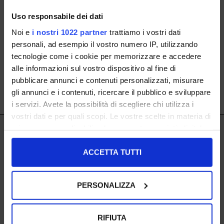
decorate
con motivo a
coda di rondine, frangette o
fibbie
, offrono infinite possibilità di abbinamento, con cui
Uso responsabile dei dati
esprimere la tua personalità.
Noi e
i nostri 1022 partner
trattiamo i vostri dati
Scopri la nostra collezione e trova il paio perfetto per te!
personali, ad esempio il vostro numero IP, utilizzando
tecnologie come i cookie per memorizzare e accedere
alle informazioni sul vostro dispositivo al fine di
pubblicare annunci e contenuti personalizzati, misurare
ISCRIVITI ALLA NOSTRA NEWSLETTER
gli annunci e i contenuti, ricercare il pubblico e sviluppare
SHOW ITEMS
1
to
0
of
0
total
i servizi. Avete la possibilità di scegliere chi utilizza i
vostri dati e per quali scopi. Le vostre scelte in materia di
privacy sono applicabili solo su questa proprietà digitale
IL LACCIO
in cui avete effettuato le vostre scelte. È possibile
IL LACCIO
modificare o revocare il proprio consenso in qualsiasi
ACCETTA TUTTI
Negozi
momento dalla Dichiarazione sui cookie o facendo clic
sull'icona di attivazione della privacy.
SHOPPING
PERSONALIZZA
Resi
Con il tuo consenso, vorremmo anche:
Pagamenti
raccogliere informazioni sulla tua posizione
RIFIUTA
Spedizione