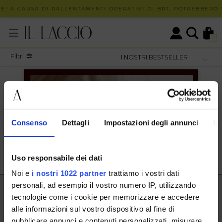
E! A CAUSA DI RALLENTAMENTI OPERATIVI DI BRT, POTREBBERO V
0
Filtri
I Nostri Bestseller Unisex
/
Borse Unisex
/
Borse Unisex
I NOSTRI BESTSELLER BORSE UNISEX
Consenso
Dettagli
Impostazioni degli annunci
In
SHOW ITEMS
1
to
0
of
0
total
Uso responsabile dei dati
Noi e
i nostri 1022 partner
trattiamo i vostri dati
personali, ad esempio il vostro numero IP, utilizzando
IL LACCIO
tecnologie come i cookie per memorizzare e accedere
alle informazioni sul vostro dispositivo al fine di
IL LACCIO
pubblicare annunci e contenuti personalizzati, misurare