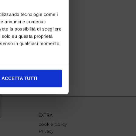
utilizzando tecnologie come i
re annunci e contenuti
vete la possibilità di scegliere
li solo su questa proprietà
consenso in qualsiasi momento
alche metro,
ACCETTA TUTTI
e specifiche (impronte
ezione dettagli
. Puoi
EXTRA
l media e per analizzare il
cookie policy
nostri partner che si occupano
Privacy
azioni che ha fornito loro o