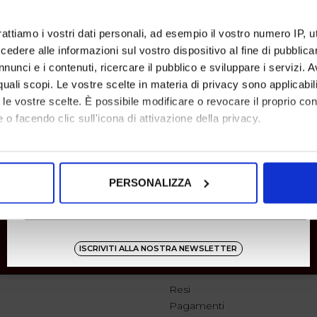
rattiamo i vostri dati personali, ad esempio il vostro numero IP, 
SHOW ITEMS
1
to
0
of
0
total
dere alle informazioni sul vostro dispositivo al fine di pubblica
nunci e i contenuti, ricercare il pubblico e sviluppare i servizi. A
r quali scopi. Le vostre scelte in materia di privacy sono applicabi
to le vostre scelte. È possibile modificare o revocare il proprio 
 o facendo clic sull'icona di attivazione della privacy.
mo anche:
oni sulla tua posizione geografica, con un'approssimazione di qu
PERSONALIZZA
spositivo, scansionandolo attivamente alla ricerca di caratteristich
aborati i tuoi dati personali e imposta le tue preferenze nella
s
consenso in qualsiasi momento dalla Dichiarazione sui cookie.
ISCRIVITI ALLA NOSTRA NEWSLETTER
SHOPPING
nalizzare contenuti ed annunci, per fornire funzionalità dei socia
Resi
inoltre informazioni sul modo in cui utilizza il nostro sito con i 
Pagamenti
icità e social media, i quali potrebbero combinarle con altre inform