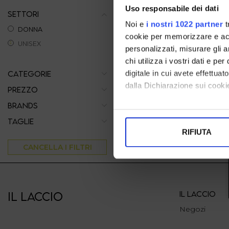
Uso responsabile dei dati
SETTORI
Noi e
i nostri 1022 partner
t
DONNA
cookie per memorizzare e acce
UNISEX
personalizzati, misurare gli an
chi utilizza i vostri dati e pe
digitale in cui avete effettua
CATEGORIE
dalla Dichiarazione sui cookie
PREZZO
BRANDS
Con il tuo consenso, vorrem
TAGLIE
raccogliere informazi
RIFIUTA
Identificare il tuo di
CANCELLA I FILTRI
digitali).
Approfondisci come vengono el
modificare o ritirare il tuo 
IL LACCIO
IL LACCIO
Utilizziamo i cookie per perso
Negozi
nostro traffico. Condividiamo 
di analisi dei dati web, pubbl