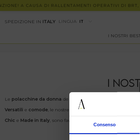
ZIONE! A CAUSA DI RALLENTAMENTI OPERATIVI DI BRT, 
LINGUA
SPEDIZIONE IN
ITALY
I NOSTRI BE
I NOS
Le
polacchine da donna
de Il Laccio sono calzature dal
look
Versatili
e
comode
, le nostre polacchine sono pensate app
Chic
e
Made in Italy
, sono favolose in
ogni circostanza
: dal
Consenso