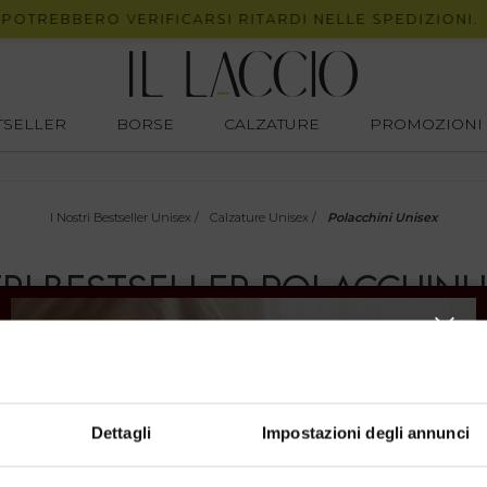
POTREBBERO VERIFICARSI RITARDI NELLE SPEDIZIONI.
STSELLER
BORSE
CALZATURE
PROMOZIONI
I Nostri Bestseller Unisex
/
Calzature Unisex
/
Polacchini Unisex
TRI BESTSELLER POLACCHINI 
 distintivo
e
ricercato
.
ositamente per aggiungere un
tocco originale
ai tuoi look
le riunioni formali di lavoro ai party più spumeggianti!
Dettagli
Impostazioni degli annunci