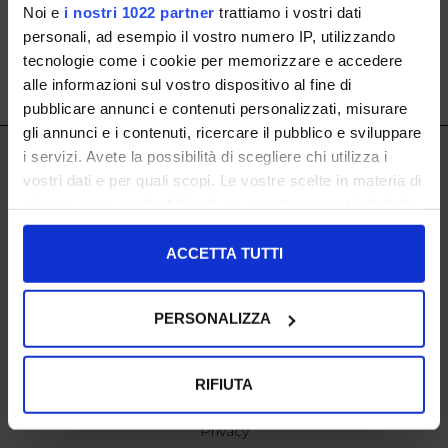
Noi e
i nostri 1022 partner
trattiamo i vostri dati
personali, ad esempio il vostro numero IP, utilizzando
tecnologie come i cookie per memorizzare e accedere
alle informazioni sul vostro dispositivo al fine di
SHOW ITEMS
1
to
0
of
0
total
pubblicare annunci e contenuti personalizzati, misurare
gli annunci e i contenuti, ricercare il pubblico e sviluppare
IL LACCIO
i servizi. Avete la possibilità di scegliere chi utilizza i
ISCRIVITI ALLA NOSTRA NEWSLETTER
vostri dati e per quali scopi. Le vostre scelte in materia di
IL LACCIO
privacy sono applicabili solo su questa proprietà digitale
Negozi
in cui avete effettuato le vostre scelte. È possibile
modificare o revocare il proprio consenso in qualsiasi
ACCETTA TUTTI
SHOPPING
momento dalla Dichiarazione sui cookie o facendo clic
Resi
sull'icona di attivazione della privacy.
Pagamenti
PERSONALIZZA
Spedizione
Con il tuo consenso, vorremmo anche:
raccogliere informazioni sulla tua posizione
EXTRA
RIFIUTA
geografica, con un'approssimazione di qualche
cookie policy
metro,
Privacy