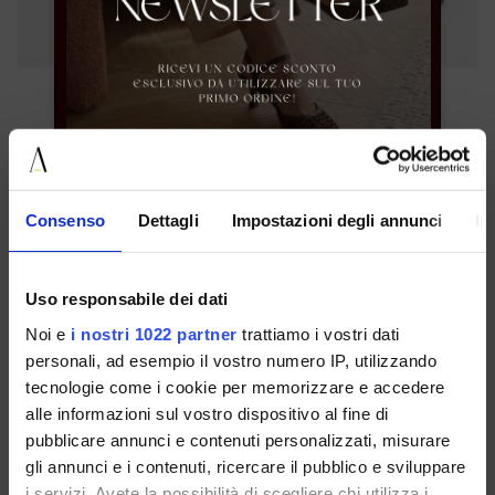
mormora
mormora
36 37 38 39 40 41
36 37 38 39
€ 109.00
€ 109.00
Consenso
Dettagli
Impostazioni degli annunci
In
UNSERE BESTSELLER
NEWSLETTER ABONNIEREN
Uso responsabile dei dati
Noi e
i nostri 1022 partner
trattiamo i vostri dati
personali, ad esempio il vostro numero IP, utilizzando
tecnologie come i cookie per memorizzare e accedere
alle informazioni sul vostro dispositivo al fine di
pubblicare annunci e contenuti personalizzati, misurare
gli annunci e i contenuti, ricercare il pubblico e sviluppare
i servizi. Avete la possibilità di scegliere chi utilizza i