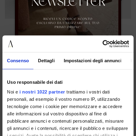
35 36 37 38 39 40 41 42
36 37 38 39 40 41 42
€ 179.00
€ 179.00
Consenso
Dettagli
Impostazioni degli annunci
In
NEWSLETTER ABONNIEREN
Uso responsabile dei dati
Noi e
i nostri 1022 partner
trattiamo i vostri dati
personali, ad esempio il vostro numero IP, utilizzando
tecnologie come i cookie per memorizzare e accedere
alle informazioni sul vostro dispositivo al fine di
pubblicare annunci e contenuti personalizzati, misurare
gli annunci e i contenuti, ricercare il pubblico e sviluppare
i servizi. Avete la possibilità di scegliere chi utilizza i