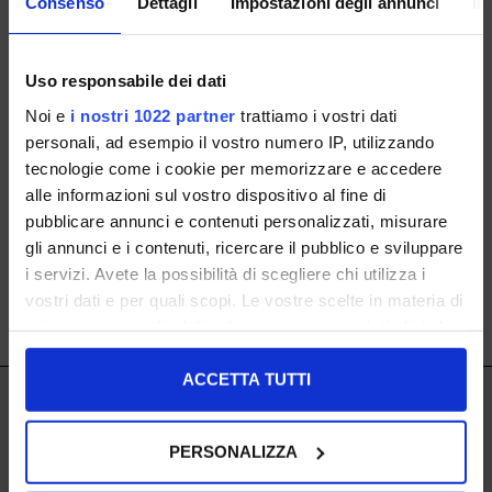
Consenso
Dettagli
Impostazioni degli annunci
In
Uso responsabile dei dati
Noi e
i nostri 1022 partner
trattiamo i vostri dati
personali, ad esempio il vostro numero IP, utilizzando
36 38 39
tecnologie come i cookie per memorizzare e accedere
alle informazioni sul vostro dispositivo al fine di
€ 139.00
-40%
NEWSLETTER ABONNIEREN
pubblicare annunci e contenuti personalizzati, misurare
€ 83.40
gli annunci e i contenuti, ricercare il pubblico e sviluppare
i servizi. Avete la possibilità di scegliere chi utilizza i
vostri dati e per quali scopi. Le vostre scelte in materia di
SHOW ITEMS
1
to
1
of
1
total
privacy sono applicabili solo su questa proprietà digitale
in cui avete effettuato le vostre scelte. È possibile
modificare o revocare il proprio consenso in qualsiasi
ACCETTA TUTTI
IL LACCIO
momento dalla Dichiarazione sui cookie o facendo clic
sull'icona di attivazione della privacy.
IL LACCIO
PERSONALIZZA
Con il tuo consenso, vorremmo anche: