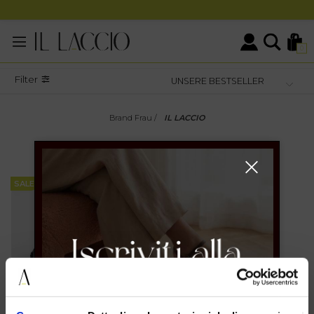
0
Filter
Brand Frau
/
IL LACCIO
FRAU
IL LACCIO
SALE