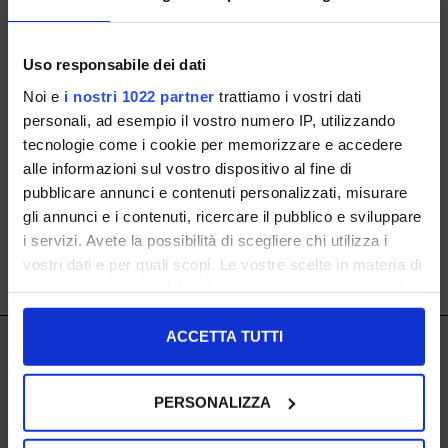
Uso responsabile dei dati
caffenero
Noi e
i nostri 1022 partner
trattiamo i vostri dati
personali, ad esempio il vostro numero IP, utilizzando
tecnologie come i cookie per memorizzare e accedere
36
alle informazioni sul vostro dispositivo al fine di
NEWSLETTER ABONNIEREN
€ 69.00
pubblicare annunci e contenuti personalizzati, misurare
gli annunci e i contenuti, ricercare il pubblico e sviluppare
i servizi. Avete la possibilità di scegliere chi utilizza i
vostri dati e per quali scopi. Le vostre scelte in materia di
SHOW ITEMS
1
to
1
of
1
total
privacy sono applicabili solo su questa proprietà digitale
in cui avete effettuato le vostre scelte. È possibile
modificare o revocare il proprio consenso in qualsiasi
ACCETTA TUTTI
IL LACCIO
momento dalla Dichiarazione sui cookie o facendo clic
sull'icona di attivazione della privacy.
IL LACCIO
PERSONALIZZA
Con il tuo consenso, vorremmo anche:
SHOPPING