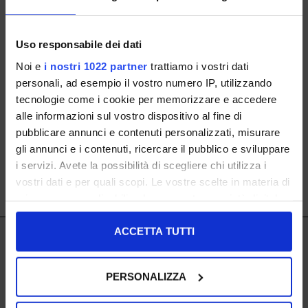
Uso responsabile dei dati
caffenero
Noi e
i nostri 1022 partner
trattiamo i vostri dati
personali, ad esempio il vostro numero IP, utilizzando
tecnologie come i cookie per memorizzare e accedere
36
alle informazioni sul vostro dispositivo al fine di
NEWSLETTER ABONNIEREN
€ 69.00
pubblicare annunci e contenuti personalizzati, misurare
gli annunci e i contenuti, ricercare il pubblico e sviluppare
i servizi. Avete la possibilità di scegliere chi utilizza i
vostri dati e per quali scopi. Le vostre scelte in materia di
SHOW ITEMS
1
to
1
of
1
total
privacy sono applicabili solo su questa proprietà digitale
in cui avete effettuato le vostre scelte. È possibile
modificare o revocare il proprio consenso in qualsiasi
ACCETTA TUTTI
IL LACCIO
momento dalla Dichiarazione sui cookie o facendo clic
sull'icona di attivazione della privacy.
IL LACCIO
PERSONALIZZA
Con il tuo consenso, vorremmo anche:
SHOPPING