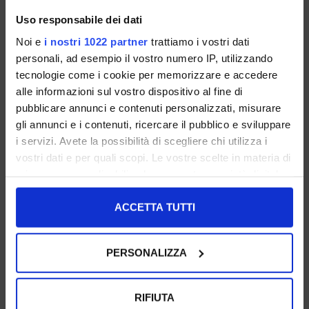
Uso responsabile dei dati
Noi e
i nostri 1022 partner
trattiamo i vostri dati
personali, ad esempio il vostro numero IP, utilizzando
tecnologie come i cookie per memorizzare e accedere
36 37 38
36 37 39
alle informazioni sul vostro dispositivo al fine di
€ 89.00
€ 99.00
pubblicare annunci e contenuti personalizzati, misurare
gli annunci e i contenuti, ricercare il pubblico e sviluppare
UNSERE BESTSELLER
UNSERE BESTSELLER
i servizi. Avete la possibilità di scegliere chi utilizza i
vostri dati e per quali scopi. Le vostre scelte in materia di
privacy sono applicabili solo su questa proprietà digitale
in cui avete effettuato le vostre scelte. È possibile
modificare o revocare il proprio consenso in qualsiasi
ACCETTA TUTTI
momento dalla Dichiarazione sui cookie o facendo clic
sull'icona di attivazione della privacy.
PERSONALIZZA
Con il tuo consenso, vorremmo anche:
raccogliere informazioni sulla tua posizione
RIFIUTA
geografica, con un'approssimazione di qualche