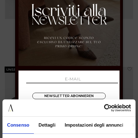
36 39 40
39 40 41
€ 69.00
€ 69.00
UNSERE BESTSELLER
UNSERE BESTSELLER
NEWSLETTER ABONNIEREN
Consenso
Dettagli
Impostazioni degli annunci
In