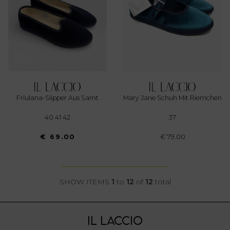
Friulana-Slipper Aus Samt
Mary Jane Schuh Mit Riemchen
40 41 42
37
€ 69.00
€ 79.00
SHOW ITEMS
1
to
12
of
12
total
IL LACCIO