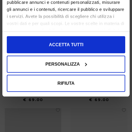
pubblicare annunci e contenuti personalizzati, misurare
gli annunci e i contenuti, ricercare il pubblico e sviluppare
i servizi. Avete la possibilità di scegliere chi utilizza i
vostri dati e per quali scopi. Le vostre scelte in materia di
privacy sono applicabili solo su questa proprietà digitale
in cui avete effettuato le vostre scelte. È possibile
modificare o revocare il proprio consenso in qualsiasi
ACCETTA TUTTI
momento dalla Dichiarazione sui cookie o facendo clic
sull'icona di attivazione della privacy.
PERSONALIZZA
Con il tuo consenso, vorremmo anche:
Friulana-Slipper Aus Samt
Friulana-Slipper Aus Samt
raccogliere informazioni sulla tua posizione
RIFIUTA
geografica, con un'approssimazione di qualche
37 38 40
36 37 38 39 40 41
metro,
€ 69.00
€ 69.00
Identificare il tuo dispositivo, scansionandolo
attivamente alla ricerca di caratteristiche specifiche
(impronte digitali).
Approfondisci come vengono elaborati i tuoi dati personali
e imposta le tue preferenze nella
sezione dettagli
. Puoi