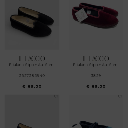
modificare o ritirare il tuo consenso in qualsiasi momento
dalla Dichiarazione sui cookie.
Utilizziamo i cookie per personalizzare contenuti ed
annunci, per fornire funzionalità dei social media e per
analizzare il nostro traffico. Condividiamo inoltre
informazioni sul modo in cui utilizza il nostro sito con i
nostri partner che si occupano di analisi dei dati web,
pubblicità e social media, i quali potrebbero combinarle
Friulana-Slipper Aus Samt
Friulana-Slipper Aus Samt
con altre informazioni che ha fornito loro o che hanno
raccolto dal suo utilizzo dei loro servizi.
36 37 38 39 40
38 39
€ 69.00
€ 69.00