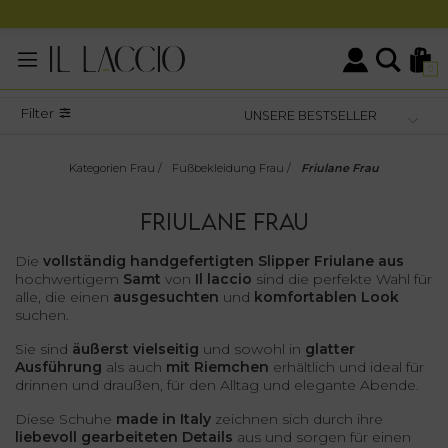
0
Filter
Kategorien Frau
/
Fußbekleidung Frau
/
Friulane Frau
FRIULANE FRAU
Die
vollständig handgefertigten Slipper Friulane aus
hochwertigem
Samt
von
Il laccio
sind die perfekte Wahl für
alle, die einen
ausgesuchten
und
komfortablen Look
suchen.
Sie sind
äußerst vielseitig
und sowohl in
glatter
Ausführung
als auch
mit Riemchen
erhältlich und ideal für
drinnen und draußen, für den Alltag und elegante Abende.
Diese Schuhe
made in Italy
zeichnen sich durch ihre
liebevoll gearbeiteten Details
aus und sorgen für einen