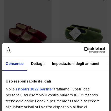
Consenso
Dettagli
Impostazioni degli annunci
In
Friulana-Slipper Aus Samt
Uso responsabile dei dati
36 37 38 40
39
Noi e
i nostri 1022 partner
trattiamo i vostri dati
€ 79.00
€ 69.00
personali, ad esempio il vostro numero IP, utilizzando
tecnologie come i cookie per memorizzare e accedere
alle informazioni sul vostro dispositivo al fine di