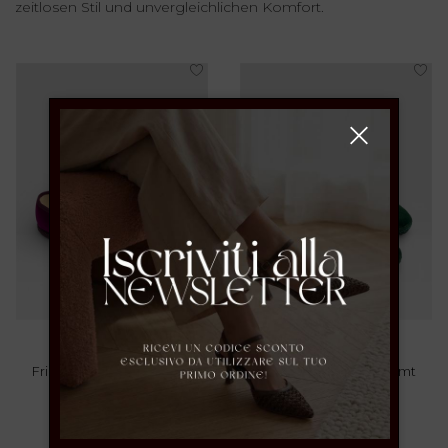
zeitlosen Stil und unvergleichlichen Komfort.
Friulana-Slipper Aus Samt
Friulana-Slipper Aus Samt
35 36 37 38 39 40 41
36 37 38 39 40 41 42
€ 69.00
€ 69.00