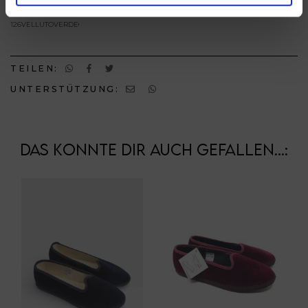
metro,
126VELLUTOVERDECHIARO
Identificare il tuo dispositivo, scansionandolo
attivamente alla ricerca di caratteristiche specifiche
(impronte digitali).
TEILEN:
Approfondisci come vengono elaborati i tuoi dati personali
UNTERSTÜTZUNG:
e imposta le tue preferenze nella
sezione dettagli
. Puoi
modificare o ritirare il tuo consenso in qualsiasi momento
dalla Dichiarazione sui cookie.
DAS KÖNNTE DIR AUCH GEFALLEN...:
Utilizziamo i cookie per personalizzare contenuti ed
annunci, per fornire funzionalità dei social media e per
analizzare il nostro traffico. Condividiamo inoltre
informazioni sul modo in cui utilizza il nostro sito con i
nostri partner che si occupano di analisi dei dati web,
pubblicità e social media, i quali potrebbero combinarle
con altre informazioni che ha fornito loro o che hanno
raccolto dal suo utilizzo dei loro servizi.