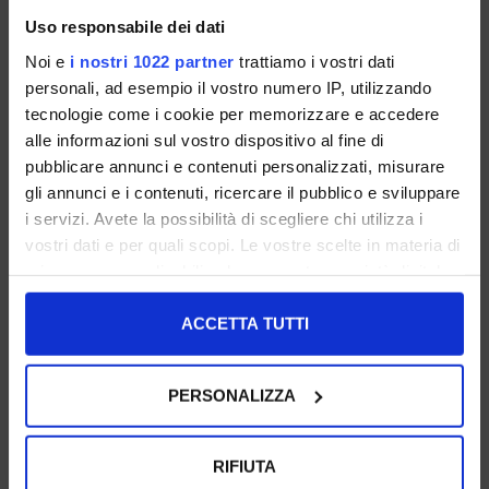
Uso responsabile dei dati
Noi e
i nostri 1022 partner
trattiamo i vostri dati
personali, ad esempio il vostro numero IP, utilizzando
tecnologie come i cookie per memorizzare e accedere
alle informazioni sul vostro dispositivo al fine di
pubblicare annunci e contenuti personalizzati, misurare
126VELLUTOBLUSCURO
126VELLUTOBORDEAU
126VELLUTOCICLAMINO
gli annunci e i contenuti, ricercare il pubblico e sviluppare
i servizi. Avete la possibilità di scegliere chi utilizza i
vostri dati e per quali scopi. Le vostre scelte in materia di
privacy sono applicabili solo su questa proprietà digitale
in cui avete effettuato le vostre scelte. È possibile
modificare o revocare il proprio consenso in qualsiasi
ACCETTA TUTTI
126VELLUTONERO
126VELLUTOROSSOFIAMMA
126VELLUTOVERDE
momento dalla Dichiarazione sui cookie o facendo clic
PRATO
sull'icona di attivazione della privacy.
PERSONALIZZA
Con il tuo consenso, vorremmo anche:
raccogliere informazioni sulla tua posizione
RIFIUTA
geografica, con un'approssimazione di qualche