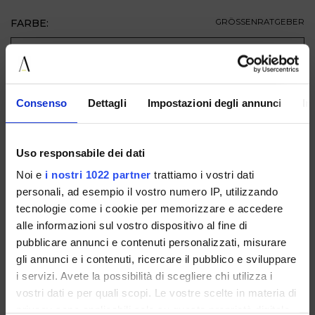
FARBE:
GRÖSSENRATGEBER
GRÖSSE
ZUM WARENKORB HINZUFÜGEN
Consenso
Dettagli
Impostazioni degli annunci
In
BESCHREIBUNG
Uso responsabile dei dati
VERFÜGBAR IN
Noi e
i nostri 1022 partner
trattiamo i vostri dati
personali, ad esempio il vostro numero IP, utilizzando
tecnologie come i cookie per memorizzare e accedere
alle informazioni sul vostro dispositivo al fine di
pubblicare annunci e contenuti personalizzati, misurare
gli annunci e i contenuti, ricercare il pubblico e sviluppare
i servizi. Avete la possibilità di scegliere chi utilizza i
F2554826WEAVEBLACK
F2554826WEAVETAN
vostri dati e per quali scopi. Le vostre scelte in materia di
privacy sono applicabili solo su questa proprietà digitale