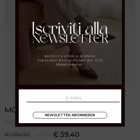
MORMORA
NEWSLETTER ABONNIEREN
SKU: F2554826WEAVENUDE
€ 99.00
-40%
€ 59.40