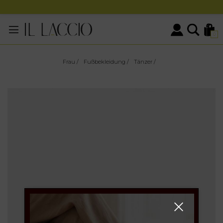
0
Frau
/
Fußbekleidung
/
Tänzer
/