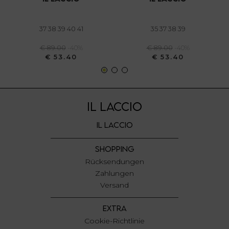
annunci, per fornire funzionalità dei social media e per
analizzare il nostro traffico. Condividiamo inoltre
informazioni sul modo in cui utilizza il nostro sito con i
37 38 39 40 41
35 37 38 39
nostri partner che si occupano di analisi dei dati web,
€ 89.00
-40%
€ 89.00
-40%
pubblicità e social media, i quali potrebbero combinarle
€ 53.40
€ 53.40
con altre informazioni che ha fornito loro o che hanno
raccolto dal suo utilizzo dei loro servizi.
IL LACCIO
IL LACCIO
SHOPPING
Rücksendungen
Zahlungen
Versand
EXTRA
Cookie-Richtlinie