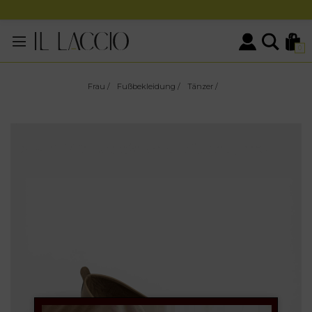
0
Frau
/
Fußbekleidung
/
Tänzer
/