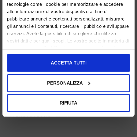
tecnologie come i cookie per memorizzare e accedere
alle informazioni sul vostro dispositivo al fine di
pubblicare annunci e contenuti personalizzati, misurare
gli annunci e i contenuti, ricercare il pubblico e sviluppare
i servizi. Avete la possibilità di scegliere chi utilizza i
1921SUEDEBARBIE
1921SUEDEBROWN
1921SUEDECOGNAC
vostri dati e per quali scopi. Le vostre scelte in materia di
privacy sono applicabili solo su questa proprietà digitale
in cui avete effettuato le vostre scelte. È possibile
modificare o revocare il proprio consenso in qualsiasi
ACCETTA TUTTI
momento dalla Dichiarazione sui cookie o facendo clic
sull'icona di attivazione della privacy.
PERSONALIZZA
1921SUEDERED
Con il tuo consenso, vorremmo anche:
raccogliere informazioni sulla tua posizione
RIFIUTA
TEILEN:
geografica, con un'approssimazione di qualche
metro,
UNTERSTÜTZUNG:
Identificare il tuo dispositivo, scansionandolo
attivamente alla ricerca di caratteristiche specifiche