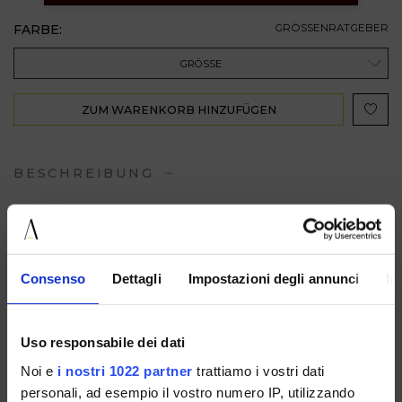
FARBE:
GRÖSSENRATGEBER
GRÖSSE
ZUM WARENKORB HINZUFÜGEN
BESCHREIBUNG
VERFÜGBAR IN
Consenso
Dettagli
Impostazioni degli annunci
In
Uso responsabile dei dati
1921LEATHERBLACK
1921LEATHERBROWN
1921LEATHERCAFFE
Noi e
i nostri 1022 partner
trattiamo i vostri dati
WICKER
personali, ad esempio il vostro numero IP, utilizzando