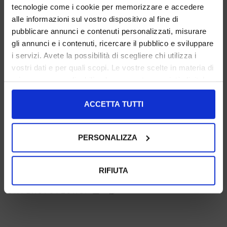
tecnologie come i cookie per memorizzare e accedere
alle informazioni sul vostro dispositivo al fine di
pubblicare annunci e contenuti personalizzati, misurare
gli annunci e i contenuti, ricercare il pubblico e sviluppare
i servizi. Avete la possibilità di scegliere chi utilizza i
1921LEATHERMOUTON
1921SUEDEBARBIE
1921SUEDEBROWN
vostri dati e per quali scopi. Le vostre scelte in materia di
privacy sono applicabili solo su questa proprietà digitale
in cui avete effettuato le vostre scelte. È possibile
modificare o revocare il proprio consenso in qualsiasi
ACCETTA TUTTI
momento dalla Dichiarazione sui cookie o facendo clic
sull'icona di attivazione della privacy.
PERSONALIZZA
1921SUEDECOGNAC
Con il tuo consenso, vorremmo anche:
raccogliere informazioni sulla tua posizione
RIFIUTA
TEILEN:
geografica, con un'approssimazione di qualche
metro,
UNTERSTÜTZUNG:
Identificare il tuo dispositivo, scansionandolo
attivamente alla ricerca di caratteristiche specifiche