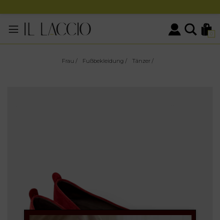
0
Frau
/
Fußbekleidung
/
Tänzer
/