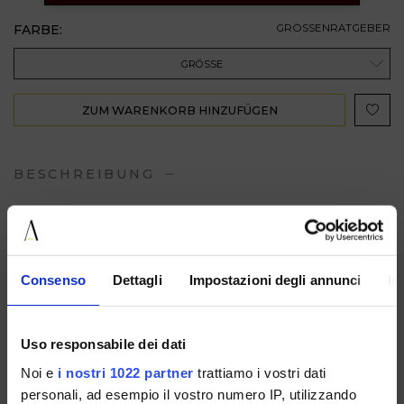
FARBE:
GRÖSSENRATGEBER
GRÖSSE
ZUM WARENKORB HINZUFÜGEN
BESCHREIBUNG
VERFÜGBAR IN
Consenso
Dettagli
Impostazioni degli annunci
In
Uso responsabile dei dati
1921LEATHERBLACK
1921LEATHERBROWN
1921LEATHERCAFFE
Noi e
i nostri 1022 partner
trattiamo i vostri dati
WICKER
personali, ad esempio il vostro numero IP, utilizzando