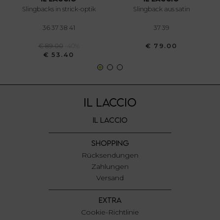
annunci, per fornire funzionalità dei social media e per
slingbacks in strick-optik
slingback aus satin
analizzare il nostro traffico. Condividiamo inoltre
informazioni sul modo in cui utilizza il nostro sito con i
36 37 38 41
37 39
nostri partner che si occupano di analisi dei dati web,
€ 89.00
-40%
€ 79.00
pubblicità e social media, i quali potrebbero combinarle
€ 53.40
con altre informazioni che ha fornito loro o che hanno
raccolto dal suo utilizzo dei loro servizi.
IL LACCIO
IL LACCIO
SHOPPING
Rücksendungen
Zahlungen
Versand
EXTRA
Cookie-Richtlinie