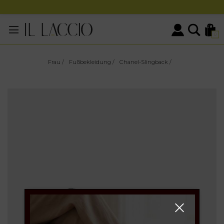
0
Frau
/
Fußbekleidung
/
Chanel-Slingback
/