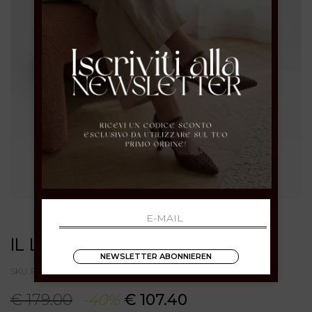
IL LACCIO
NEWSLETTER ABONNIEREN
SKU: R1910PITONEJEANS
€ 179.00
-40%
€ 107.40