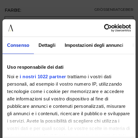
FARBE:
GRÖSSENRATGEBER
GRÖSSE
ZUM WARENKORB HINZUFÜGEN
Consenso
Dettagli
Impostazioni degli annunci
In
BESCHREIBUNG
Uso responsabile dei dati
VERFÜGBAR IN
Noi e
i nostri 1022 partner
trattiamo i vostri dati
personali, ad esempio il vostro numero IP, utilizzando
tecnologie come i cookie per memorizzare e accedere
alle informazioni sul vostro dispositivo al fine di
pubblicare annunci e contenuti personalizzati, misurare
gli annunci e i contenuti, ricercare il pubblico e sviluppare
i servizi. Avete la possibilità di scegliere chi utilizza i
R1910PITONEBEIGE
R1910PITONET.MORO
vostri dati e per quali scopi. Le vostre scelte in materia di
privacy sono applicabili solo su questa proprietà digitale