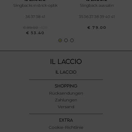
annunci, per fornire funzionalità dei social media e per
slingbacks in strick-optik
slingback aus satin
analizzare il nostro traffico. Condividiamo inoltre
informazioni sul modo in cui utilizza il nostro sito con i
36 37 38 41
35 36 37 38 39 40 41
nostri partner che si occupano di analisi dei dati web,
€ 89.00
-40%
€ 79.00
pubblicità e social media, i quali potrebbero combinarle
€ 53.40
con altre informazioni che ha fornito loro o che hanno
raccolto dal suo utilizzo dei loro servizi.
IL LACCIO
IL LACCIO
SHOPPING
Rücksendungen
Zahlungen
Versand
EXTRA
Cookie-Richtlinie