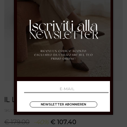
IL LACCIO
NEWSLETTER ABONNIEREN
SKU: R1910PITONEBEIGE
€ 179.00
-40%
€ 107.40