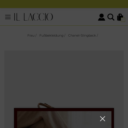
0
Frau
/
Fußbekleidung
/
Chanel-Slingback
/