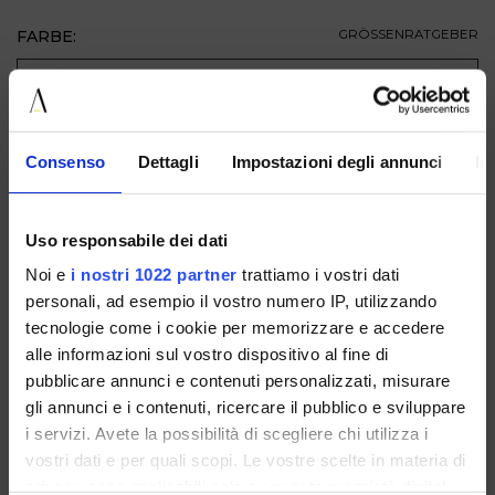
FARBE:
GRÖSSENRATGEBER
GRÖSSE
ZUM WARENKORB HINZUFÜGEN
Consenso
Dettagli
Impostazioni degli annunci
In
BESCHREIBUNG
Uso responsabile dei dati
VERFÜGBAR IN
Noi e
i nostri 1022 partner
trattiamo i vostri dati
personali, ad esempio il vostro numero IP, utilizzando
tecnologie come i cookie per memorizzare e accedere
alle informazioni sul vostro dispositivo al fine di
pubblicare annunci e contenuti personalizzati, misurare
gli annunci e i contenuti, ricercare il pubblico e sviluppare
i servizi. Avete la possibilità di scegliere chi utilizza i
R1910PITONEJEANS
R1910PITONET.MORO
vostri dati e per quali scopi. Le vostre scelte in materia di
privacy sono applicabili solo su questa proprietà digitale